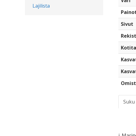
Väri
Lajilista
Paino
Sivut
Rekist
Kotita
Kasva
Kasva
Omist
Suku
i. Mari