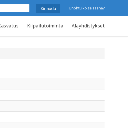
Unohtuiko salasana?
Kasvatus
Kilpailutoiminta
Alayhdistykset