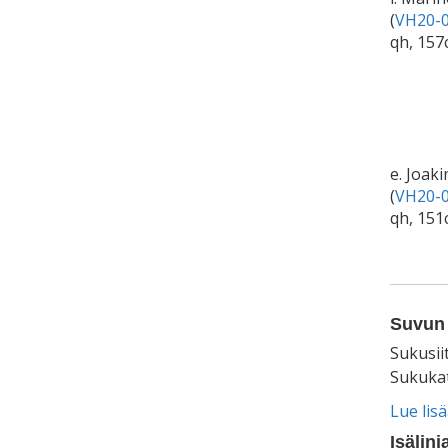
(
VH20-0
qh, 157
e. Joak
(
VH20-0
qh, 151
Suvun 
Sukusii
Sukukat
Lue lis
Isälinj