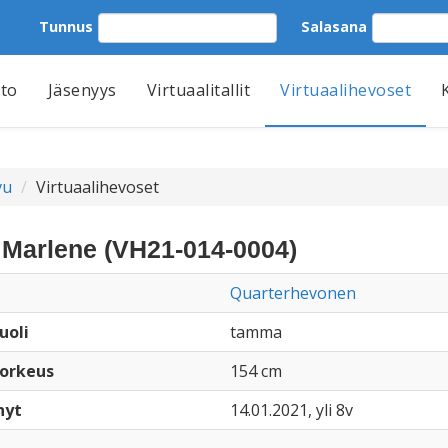
Tunnus
Salasana
tto
Jäsenyys
Virtuaalitallit
Virtuaalihevoset
vu
Virtuaalihevoset
Marlene (VH21-014-0004)
Quarterhevonen
uoli
tamma
orkeus
154 cm
nyt
14.01.2021, yli 8v