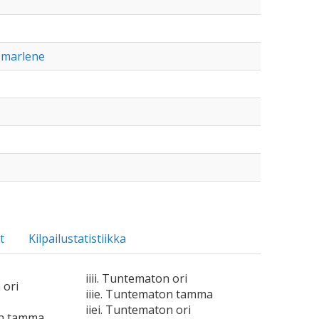
o-marlene
t
Kilpailustatistiikka
iiii. Tuntematon ori
 ori
iiie. Tuntematon tamma
iiei. Tuntematon ori
on tamma