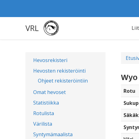
VRL
Lii
Etusi
Hevosrekisteri
Hevosten rekisteröinti
Wyo 
Ohjeet rekisteröintiin
Rotu
Omat hevoset
Statistiikka
Sukup
Rotulista
Säkäk
Värilista
Synty
Syntymämaalista