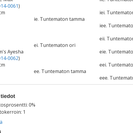
14-0061
)
cm
iei. Tuntemato
ie. Tuntematon tamma
iee. Tuntemat
eii. Tuntemato
ei. Tuntematon ori
im's Ayesha
eie. Tuntemat
14-0062
)
cm
eei. Tuntemato
ee. Tuntematon tamma
eee. Tuntema
tiedot
tosprosentti: 0%
okerroin: 1
ää
a