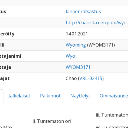
tus
lännenratsastus
http://chaorita.net/poni/wy
eröity
14.01.2021
lli
Wyoming
(WYOM3171)
ttajanimi
Wyo
ttaja
WYOM3171
ajat
Chao (
VRL-02415
)
Jälkeläiset
Palkinnot
Näyttelyt
Ominaisuude
iii. Tuntematon
ii. Tuntematon ori
ne Max
iie. Tuntemat