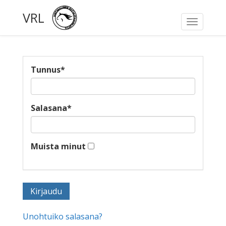
VRL
Toggle
navigati
Tunnus
*
Salasana
*
Muista minut
Unohtuiko salasana?