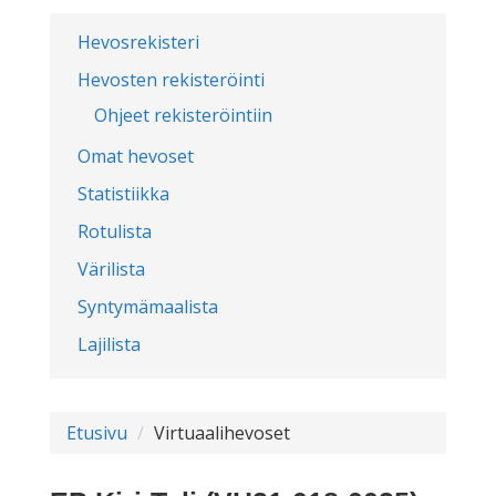
Hevosrekisteri
Hevosten rekisteröinti
Ohjeet rekisteröintiin
Omat hevoset
Statistiikka
Rotulista
Värilista
Syntymämaalista
Lajilista
Etusivu
Virtuaalihevoset