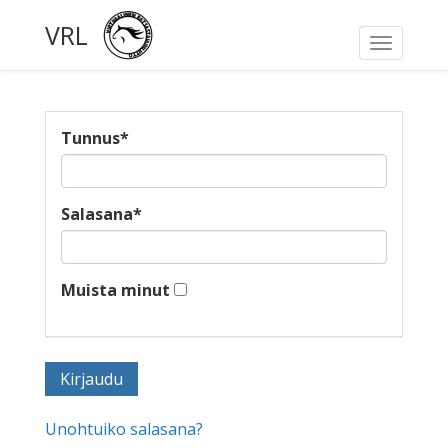
VRL
Toggle
navigati
Tunnus
*
Salasana
*
Muista minut
Unohtuiko salasana?