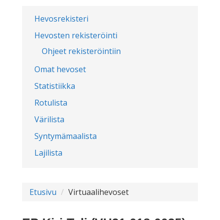
Hevosrekisteri
Hevosten rekisteröinti
Ohjeet rekisteröintiin
Omat hevoset
Statistiikka
Rotulista
Värilista
Syntymämaalista
Lajilista
Etusivu
Virtuaalihevoset