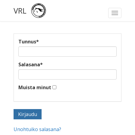
VRL
Toggle
navigati
Tunnus
*
Salasana
*
Muista minut
Unohtuiko salasana?