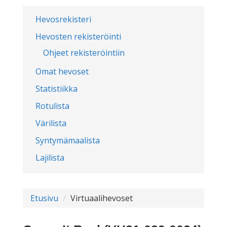
Hevosrekisteri
Hevosten rekisteröinti
Ohjeet rekisteröintiin
Omat hevoset
Statistiikka
Rotulista
Värilista
Syntymämaalista
Lajilista
Etusivu
Virtuaalihevoset