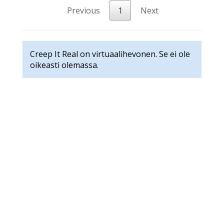
Previous
1
Next
Creep It Real on virtuaalihevonen. Se ei ole
oikeasti olemassa.