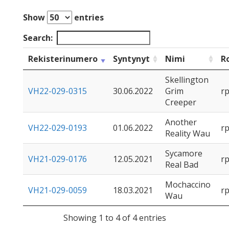
Show
entries
Search:
Rekisterinumero
Syntynyt
Nimi
R
Skellington
VH22-029-0315
30.06.2022
Grim
r
Creeper
Another
VH22-029-0193
01.06.2022
r
Reality Wau
Sycamore
VH21-029-0176
12.05.2021
r
Real Bad
Mochaccino
VH21-029-0059
18.03.2021
r
Wau
Showing 1 to 4 of 4 entries