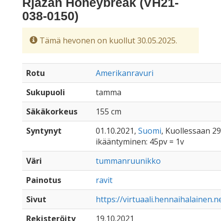
Rjazán Honeybreak (VH21-
038-0150)
Tämä hevonen on kuollut 30.05.2025.
Rotu
Amerikanravuri
Sukupuoli
tamma
Säkäkorkeus
155 cm
Syntynyt
01.10.2021,
Suomi
, Kuollessaan 29
ikääntyminen: 45pv = 1v
Väri
tummanruunikko
Painotus
ravit
Sivut
https://virtuaali.hennaihalainen.
Rekisteröity
19.10.2021