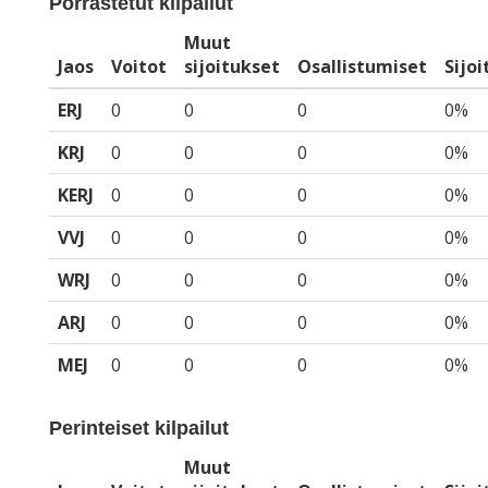
Porrastetut kilpailut
Muut
Jaos
Voitot
sijoitukset
Osallistumiset
Sijo
ERJ
0
0
0
0%
KRJ
0
0
0
0%
KERJ
0
0
0
0%
VVJ
0
0
0
0%
WRJ
0
0
0
0%
ARJ
0
0
0
0%
MEJ
0
0
0
0%
Perinteiset kilpailut
Muut