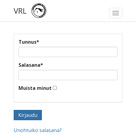
VRL
Toggle
navigati
Tunnus
*
Salasana
*
Muista minut
Unohtuiko salasana?