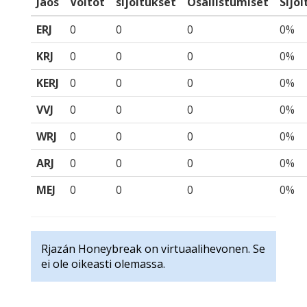
Jaos
Voitot
sijoitukset
Osallistumiset
Sijo
ERJ
0
0
0
0%
KRJ
0
0
0
0%
KERJ
0
0
0
0%
VVJ
0
0
0
0%
WRJ
0
0
0
0%
ARJ
0
0
0
0%
MEJ
0
0
0
0%
Rjazán Honeybreak on virtuaalihevonen. Se
ei ole oikeasti olemassa.