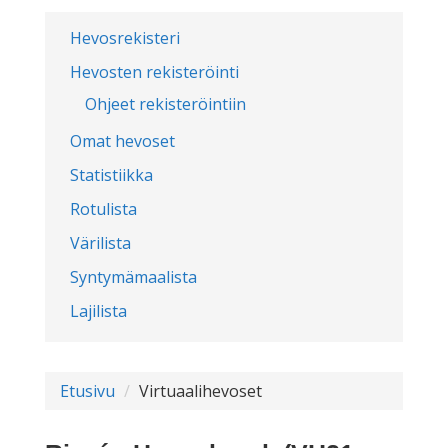
Hevosrekisteri
Hevosten rekisteröinti
Ohjeet rekisteröintiin
Omat hevoset
Statistiikka
Rotulista
Värilista
Syntymämaalista
Lajilista
Etusivu
Virtuaalihevoset