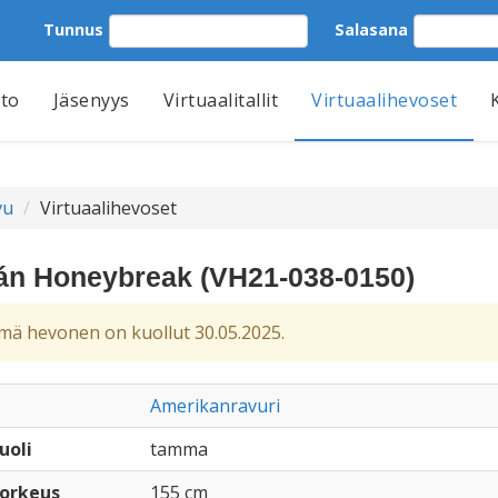
Tunnus
Salasana
tto
Jäsenyys
Virtuaalitallit
Virtuaalihevoset
vu
Virtuaalihevoset
án Honeybreak (VH21-038-0150)
ä hevonen on kuollut 30.05.2025.
Amerikanravuri
uoli
tamma
orkeus
155 cm