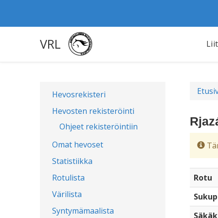
VRL
Lii
Etusi
Hevosrekisteri
Hevosten rekisteröinti
Rjaz
Ohjeet rekisteröintiin
Omat hevoset
Täm
Statistiikka
Rotulista
Rotu
Värilista
Sukup
Syntymämaalista
Säkäk