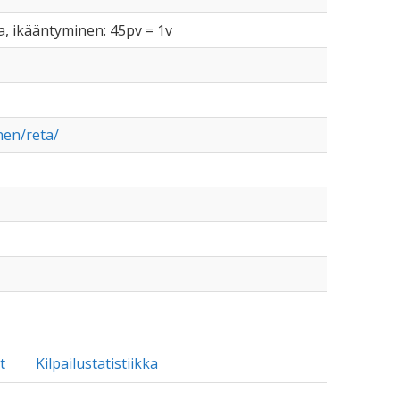
a, ikääntyminen: 45pv = 1v
nen/reta/
t
Kilpailustatistiikka