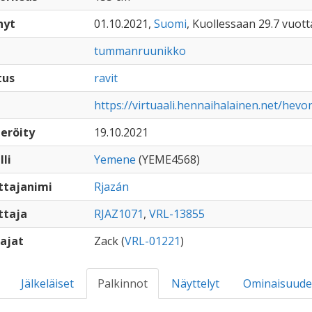
nyt
01.10.2021,
Suomi
, Kuollessaan 29.7 vuott
tummanruunikko
tus
ravit
https://virtuaali.hennaihalainen.net/hevo
eröity
19.10.2021
lli
Yemene
(YEME4568)
ttajanimi
Rjazán
ttaja
RJAZ1071
,
VRL-13855
ajat
Zack (
VRL-01221
)
Jälkeläiset
Palkinnot
Näyttelyt
Ominaisuude