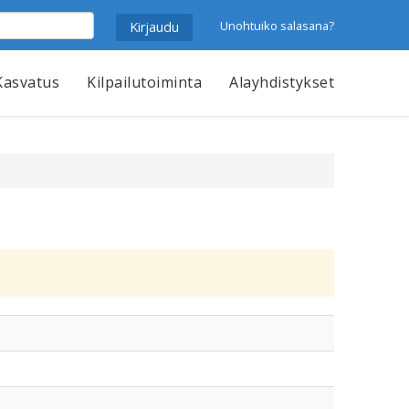
Unohtuiko salasana?
Kasvatus
Kilpailutoiminta
Alayhdistykset