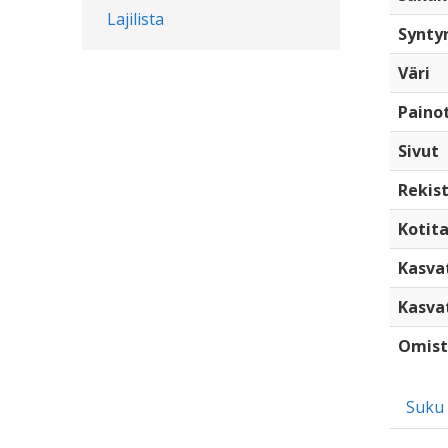
Lajilista
Synty
Väri
Paino
Sivut
Rekist
Kotita
Kasva
Kasva
Omist
Suku