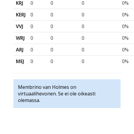
KRJ
0
0
0
0%
KERJ
0
0
0
0%
VVJ
0
0
0
0%
WRJ
0
0
0
0%
ARJ
0
0
0
0%
MEJ
0
0
0
0%
Membrino van Holmes on
virtuaalihevonen. Se ei ole oikeasti
olemassa.