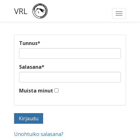
VRL
Toggle
navigati
Tunnus
*
Salasana
*
Muista minut
Unohtuiko salasana?