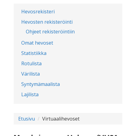
Hevosrekisteri
Hevosten rekisteröinti
Ohjeet rekisteröintiin
Omat hevoset
Statistiikka
Rotulista
Värilista
Syntymämaalista
Lajilista
Etusivu
Virtuaalihevoset