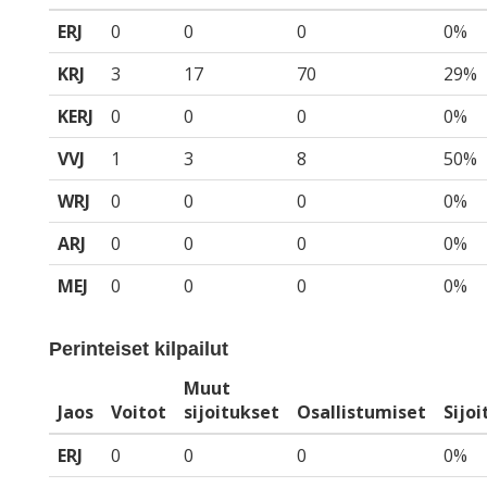
ERJ
0
0
0
0%
KRJ
3
17
70
29%
KERJ
0
0
0
0%
VVJ
1
3
8
50%
WRJ
0
0
0
0%
ARJ
0
0
0
0%
MEJ
0
0
0
0%
Perinteiset kilpailut
Muut
Jaos
Voitot
sijoitukset
Osallistumiset
Sijo
ERJ
0
0
0
0%