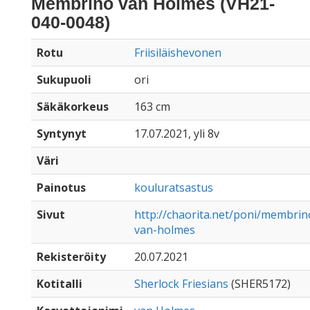
Membrino van Holmes (VH21-
040-0048)
Rotu
Friisiläishevonen
Sukupuoli
ori
Säkäkorkeus
163 cm
Syntynyt
17.07.2021, yli 8v
Väri
Painotus
kouluratsastus
Sivut
http://chaorita.net/poni/membrin
van-holmes
Rekisteröity
20.07.2021
Kotitalli
Sherlock Friesians
(SHER5172)