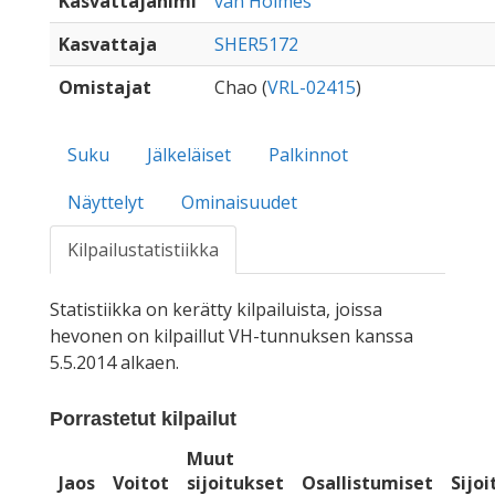
Kasvattajanimi
van Holmes
Kasvattaja
SHER5172
Omistajat
Chao (
VRL-02415
)
Suku
Jälkeläiset
Palkinnot
Näyttelyt
Ominaisuudet
Kilpailustatistiikka
Statistiikka on kerätty kilpailuista, joissa
hevonen on kilpaillut VH-tunnuksen kanssa
5.5.2014 alkaen.
Porrastetut kilpailut
Muut
Jaos
Voitot
sijoitukset
Osallistumiset
Sijo