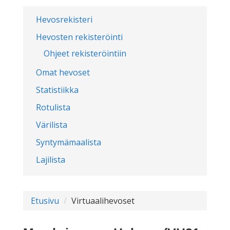
Hevosrekisteri
Hevosten rekisteröinti
Ohjeet rekisteröintiin
Omat hevoset
Statistiikka
Rotulista
Värilista
Syntymämaalista
Lajilista
Etusivu
Virtuaalihevoset