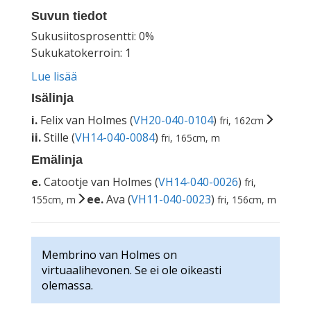
Suvun tiedot
Sukusiitosprosentti: 0%
Sukukatokerroin: 1
Lue lisää
Isälinja
i.
Felix van Holmes (
VH20-040-0104
)
fri, 162cm
ii.
Stille (
VH14-040-0084
)
fri, 165cm, m
Emälinja
e.
Catootje van Holmes (
VH14-040-0026
)
fri,
ee.
Ava (
VH11-040-0023
)
155cm, m
fri, 156cm, m
Membrino van Holmes on
virtuaalihevonen. Se ei ole oikeasti
olemassa.