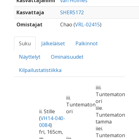
Kasvattajanimi
van Holmes
Kasvattaja
SHER5172
Omistajat
Chao (
VRL-02415
)
Suku
Jälkeläiset
Palkinnot
Näyttelyt
Ominaisuudet
Kilpailustatistiikka
iiii.
Tuntematon
iii.
ori
Tuntematon
iiie.
ii. Stille
ori
Tuntematon
(
VH14-040-
tamma
0084
)
iiei.
fri, 165cm,
Tuntematon
m
iie.