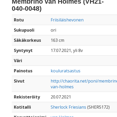
Membrino van Holmes (VH21-
040-0048)
Rotu
Friisiläishevonen
Sukupuoli
ori
Säkäkorkeus
163 cm
Syntynyt
17.07.2021, yli 8v
Väri
Painotus
kouluratsastus
Sivut
http://chaorita.net/poni/membrin
van-holmes
Rekisteröity
20.07.2021
Kotitalli
Sherlock Friesians
(SHER5172)