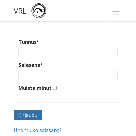
VRL
Toggle
navigati
Tunnus
*
Salasana
*
Muista minut
Unohtuiko salasana?