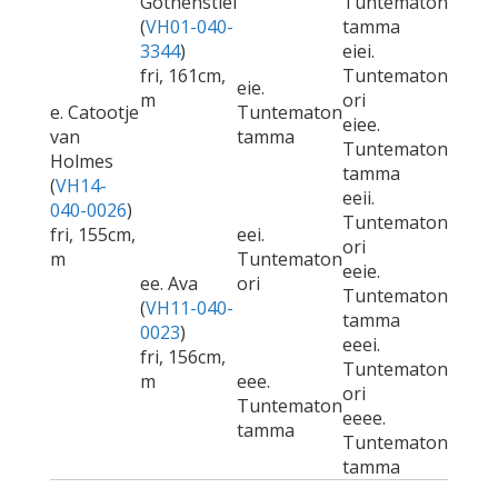
Gothenstiel
Tuntematon
(
VH01-040-
tamma
3344
)
eiei.
fri, 161cm,
Tuntematon
eie.
m
ori
e. Catootje
Tuntematon
eiee.
van
tamma
Tuntematon
Holmes
tamma
(
VH14-
eeii.
040-0026
)
Tuntematon
fri, 155cm,
eei.
ori
m
Tuntematon
eeie.
ee. Ava
ori
Tuntematon
(
VH11-040-
tamma
0023
)
eeei.
fri, 156cm,
Tuntematon
m
eee.
ori
Tuntematon
eeee.
tamma
Tuntematon
tamma