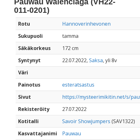
Pauwau Walenciaga (VH22-
011-0201)
Rotu
Hannoverinhevonen
Sukupuoli
tamma
Säkäkorkeus
172 cm
Syntynyt
22.07.2022,
Saksa
, yli 8v
Väri
Painotus
esteratsastus
Sivut
https://mysteerimikitin.net/s/p
Rekisteröity
27.07.2022
Kotitalli
Savoir Showjumpers
(SAV1322)
Kasvattajanimi
Pauwau