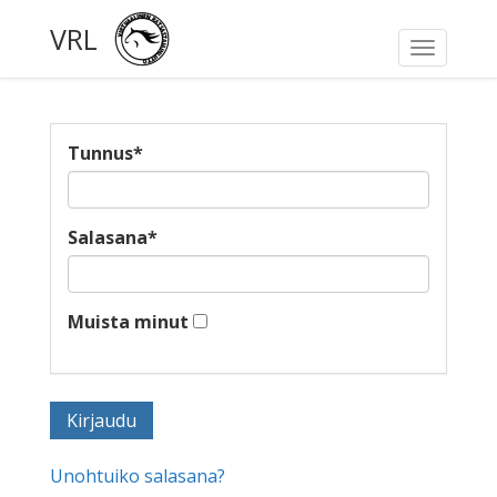
VRL
Toggle
navigati
Tunnus
*
Salasana
*
Muista minut
Unohtuiko salasana?