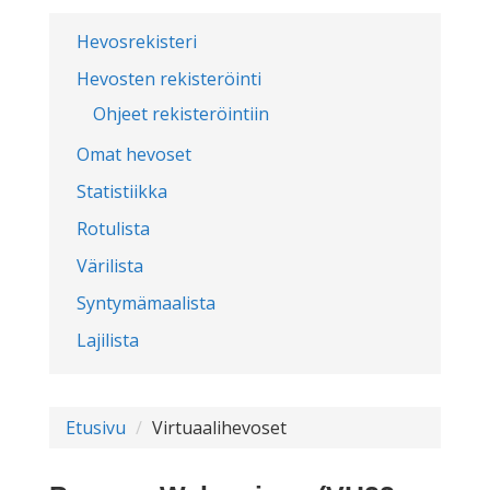
Hevosrekisteri
Hevosten rekisteröinti
Ohjeet rekisteröintiin
Omat hevoset
Statistiikka
Rotulista
Värilista
Syntymämaalista
Lajilista
Etusivu
Virtuaalihevoset