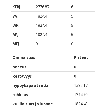
KERJ
2776.87
6
VVJ
1824.4
5
WRJ
1824.4
5
ARJ
1824.4
5
MEJ
0
0
Ominaisuus
Pisteet
nopeus
0
kestävyys
0
hyppykapasiteetti
1382.17
rohkeus
1394.70
kuuliaisuus ja luonne
1824.40