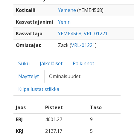
Kotitalli
Yemene
(YEME4568)
Kasvattajanimi
Yemn
Kasvattaja
YEME4568
,
VRL-01221
Omistajat
Zack (
VRL-01221
)
Suku
Jälkeläiset
Palkinnot
Näyttelyt
Ominaisuudet
Kilpailustatistiikka
Jaos
Pisteet
Taso
ERJ
4601.27
9
KRJ
2127.17
5