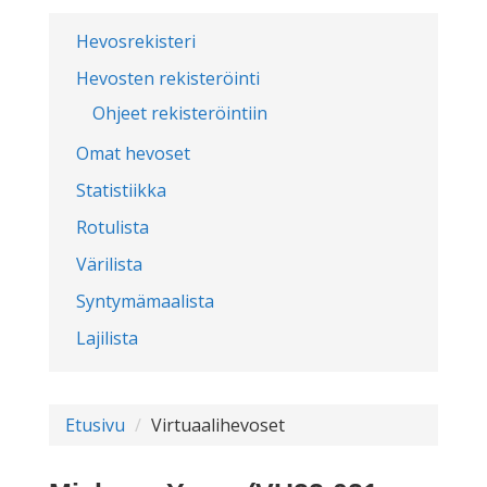
Hevosrekisteri
Hevosten rekisteröinti
Ohjeet rekisteröintiin
Omat hevoset
Statistiikka
Rotulista
Värilista
Syntymämaalista
Lajilista
Etusivu
Virtuaalihevoset