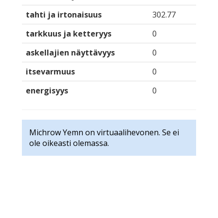
tahti ja irtonaisuus
302.77
tarkkuus ja ketteryys
0
askellajien näyttävyys
0
itsevarmuus
0
energisyys
0
Michrow Yemn on virtuaalihevonen. Se ei
ole oikeasti olemassa.