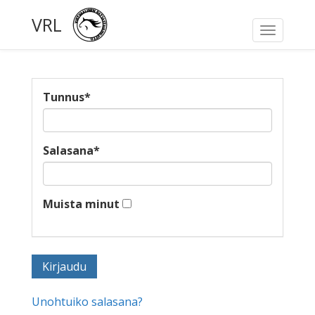
VRL
Toggle
navigati
Tunnus
*
Salasana
*
Muista minut
Unohtuiko salasana?