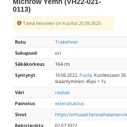
Michrow Yemn (VH22-021-
0113)
Tämä hevonen on kuollut 25.09.2025.
Rotu
Trakehner
Sukupuoli
ori
Säkäkorkeus
164 cm
Syntynyt
16.06.2022,
Puola
, Kuollessaan 26.
ikääntyminen: 45pv = 1v
Väri
rautias
Painotus
esteratsastus
Sivut
https://virtuaali.hennaihalainen.
Rekisteröity
02.07.2022