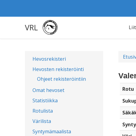
VRL
Lii
Etusi
Hevosrekisteri
Hevosten rekisteröinti
Vale
Ohjeet rekisteröintiin
Rotu
Omat hevoset
Statistiikka
Sukup
Rotulista
Säkä
Värilista
Synty
Syntymämaalista