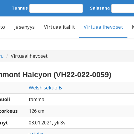
Tunnus
Salasana
tto
Jäsenyys
Virtuaalitallit
Virtuaalihevoset
vu
Virtuaalihevoset
nmont Halcyon (VH22-022-0059)
Welsh sektio B
uoli
tamma
korkeus
126 cm
nyt
03.01.2021, yli 8v