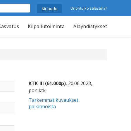
Unohtuiko salasana?
Kasvatus
Kilpailutoiminta
Alayhdistykset
KTK-III (61.000p)
, 20.06.2023,
poniktk
Tarkemmat kuvaukset
palkinnoista