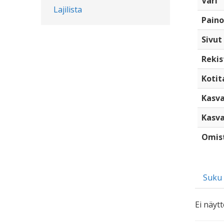
Väri
Lajilista
Paino
Sivut
Rekis
Kotita
Kasva
Kasva
Omis
Suku
Ei näytt