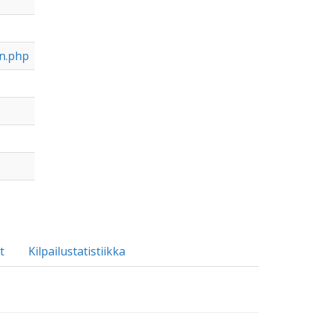
on.php
t
Kilpailustatistiikka