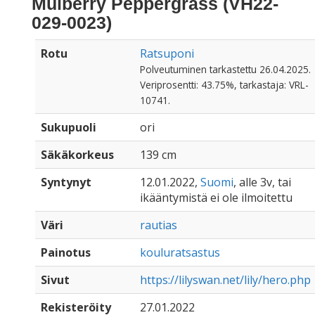
Mulberry Peppergrass (VH22-
029-0023)
Rotu
Ratsuponi
Polveutuminen tarkastettu 26.04.2025.
Veriprosentti: 43.75%, tarkastaja: VRL-
10741.
Sukupuoli
ori
Säkäkorkeus
139 cm
Syntynyt
12.01.2022,
Suomi
, alle 3v, tai
ikääntymistä ei ole ilmoitettu
Väri
rautias
Painotus
kouluratsastus
Sivut
https://lilyswan.net/lily/hero.php
Rekisteröity
27.01.2022