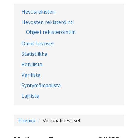
Hevosrekisteri
Hevosten rekisteröinti
Ohjeet rekisteröintiin
Omat hevoset
Statistiikka
Rotulista
Värilista
Syntymämaalista
Lajilista
Etusivu
Virtuaalihevoset