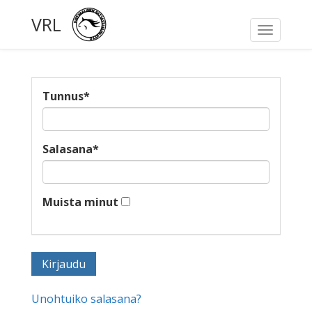
VRL
Toggle
navigati
Tunnus
*
Salasana
*
Muista minut
Unohtuiko salasana?