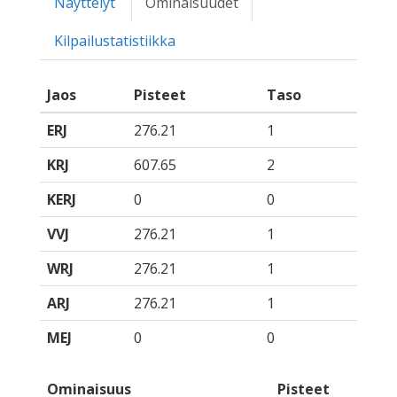
Näyttelyt
Ominaisuudet
Kilpailustatistiikka
Jaos
Pisteet
Taso
ERJ
276.21
1
KRJ
607.65
2
KERJ
0
0
VVJ
276.21
1
WRJ
276.21
1
ARJ
276.21
1
MEJ
0
0
Ominaisuus
Pisteet