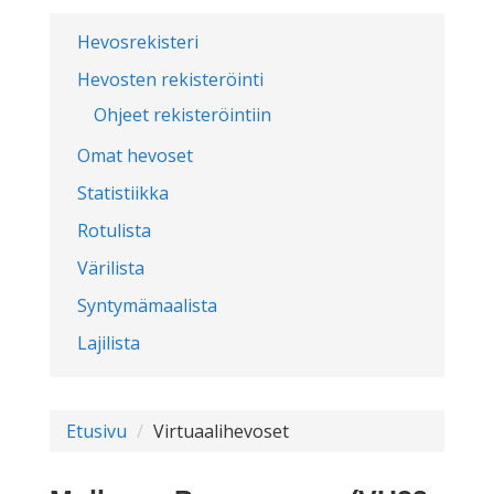
Hevosrekisteri
Hevosten rekisteröinti
Ohjeet rekisteröintiin
Omat hevoset
Statistiikka
Rotulista
Värilista
Syntymämaalista
Lajilista
Etusivu
Virtuaalihevoset