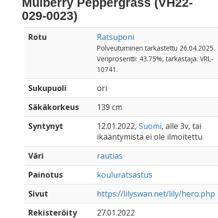
Mulberry Peppergrass (VH22-
029-0023)
Rotu
Ratsuponi
Polveutuminen tarkastettu 26.04.2025.
Veriprosentti: 43.75%, tarkastaja: VRL-
10741.
Sukupuoli
ori
Säkäkorkeus
139 cm
Syntynyt
12.01.2022,
Suomi
, alle 3v, tai
ikääntymistä ei ole ilmoitettu
Väri
rautias
Painotus
kouluratsastus
Sivut
https://lilyswan.net/lily/hero.php
Rekisteröity
27.01.2022