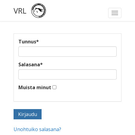
VRL
Toggle
navigati
Tunnus
*
Salasana
*
Muista minut
Unohtuiko salasana?