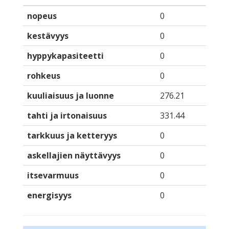
nopeus
0
kestävyys
0
hyppykapasiteetti
0
rohkeus
0
kuuliaisuus ja luonne
276.21
tahti ja irtonaisuus
331.44
tarkkuus ja ketteryys
0
askellajien näyttävyys
0
itsevarmuus
0
energisyys
0