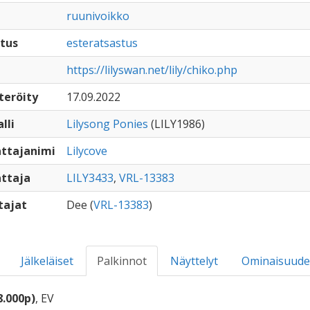
ruunivoikko
tus
esteratsastus
https://lilyswan.net/lily/chiko.php
teröity
17.09.2022
lli
Lilysong Ponies
(LILY1986)
ttajanimi
Lilycove
ttaja
LILY3433
,
VRL-13383
tajat
Dee (
VRL-13383
)
Jälkeläiset
Palkinnot
Näyttelyt
Ominaisuude
8.000p)
, EV