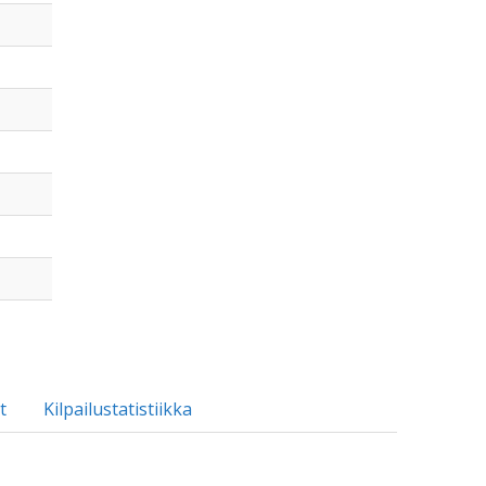
t
Kilpailustatistiikka