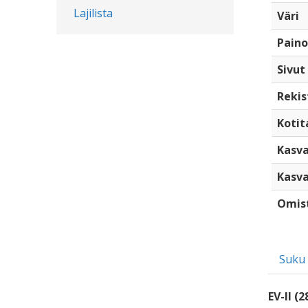
Lajilista
Väri
Paino
Sivut
Rekis
Kotita
Kasva
Kasva
Omis
Suku
EV-II (2