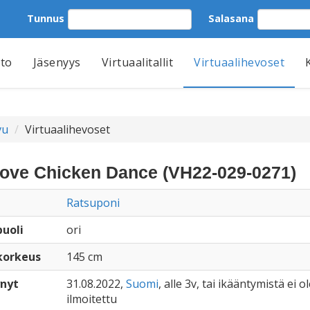
Tunnus
Salasana
tto
Jäsenyys
Virtuaalitallit
Virtuaalihevoset
vu
Virtuaalihevoset
cove Chicken Dance (VH22-029-0271)
Ratsuponi
uoli
ori
korkeus
145 cm
nyt
31.08.2022,
Suomi
, alle 3v, tai ikääntymistä ei ol
ilmoitettu