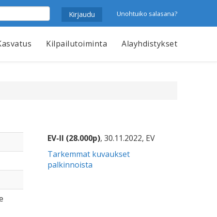
Unohtuiko salasana?
Kasvatus
Kilpailutoiminta
Alayhdistykset
EV-II (28.000p)
, 30.11.2022, EV
Tarkemmat kuvaukset
palkinnoista
e