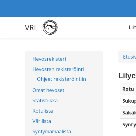
VRL
Lii
Etusi
Hevosrekisteri
Hevosten rekisteröinti
Lily
Ohjeet rekisteröintiin
Rotu
Omat hevoset
Statistiikka
Sukup
Rotulista
Säkä
Värilista
Synty
Syntymämaalista