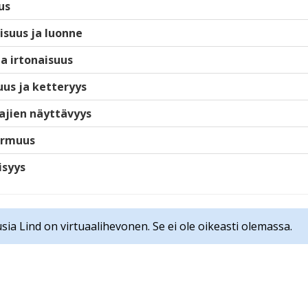
us
isuus ja luonne
ja irtonaisuus
us ja ketteryys
ajien näyttävyys
armuus
isyys
sia Lind on virtuaalihevonen. Se ei ole oikeasti olemassa.