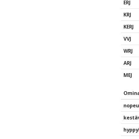
ERJ
KRJ
KERJ
VVJ
WRJ
ARJ
MEJ
Omina
nopeu
kestä
hyppy