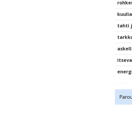
rohke
kuulia
tahti 
tarkku
askell
itsev
energ
Parou