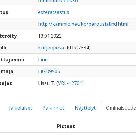
tummanruunikko
tus
esteratsastus
http://kammio.net/kp/parousialind.html
teröity
13.01.2022
lli
Kurjenpesä
(KURJ7834)
ttajanimi
Lind
ttaja
LIGD9505
tajat
Lissu T. (
VRL-12701
)
Jälkeläiset
Palkinnot
Näyttelyt
Ominaisuude
Pisteet