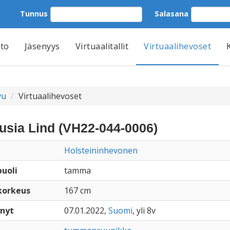
Tunnus
Salasana
tto
Jäsenyys
Virtuaalitallit
Virtuaalihevoset
vu
Virtuaalihevoset
usia Lind (VH22-044-0006)
Holsteininhevonen
uoli
tamma
korkeus
167 cm
nyt
07.01.2022,
Suomi
, yli 8v