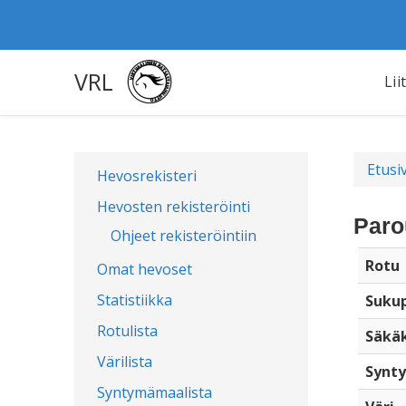
VRL
Lii
Etusi
Hevosrekisteri
Hevosten rekisteröinti
Paro
Ohjeet rekisteröintiin
Rotu
Omat hevoset
Statistiikka
Sukup
Rotulista
Säkä
Värilista
Synty
Syntymämaalista