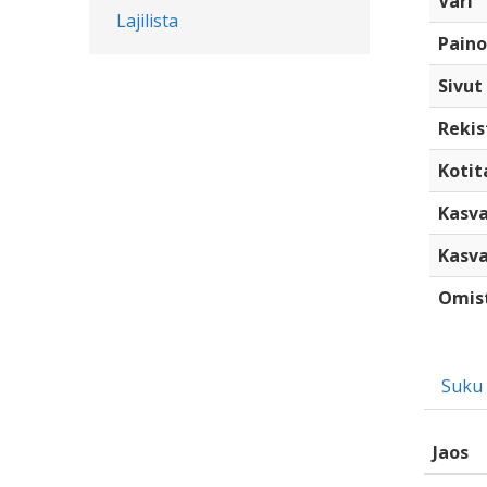
Väri
Lajilista
Paino
Sivut
Rekis
Kotita
Kasva
Kasva
Omis
Suku
Jaos