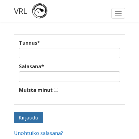
VRL
Toggle
navigati
Tunnus
*
Salasana
*
Muista minut
Unohtuiko salasana?