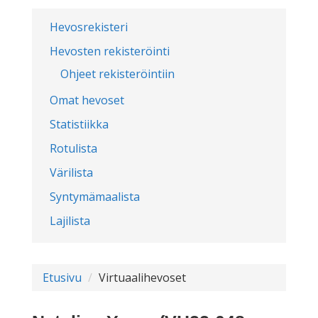
Hevosrekisteri
Hevosten rekisteröinti
Ohjeet rekisteröintiin
Omat hevoset
Statistiikka
Rotulista
Värilista
Syntymämaalista
Lajilista
Etusivu
Virtuaalihevoset