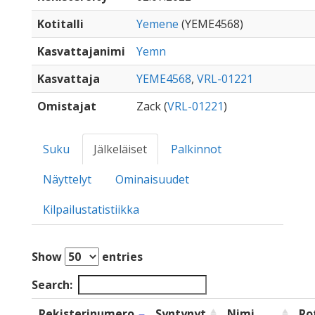
Kotitalli
Yemene
(YEME4568)
Kasvattajanimi
Yemn
Kasvattaja
YEME4568
,
VRL-01221
Omistajat
Zack (
VRL-01221
)
Suku
Jälkeläiset
Palkinnot
Näyttelyt
Ominaisuudet
Kilpailustatistiikka
Show
entries
Search:
Rekisterinumero
Syntynyt
Nimi
Ro