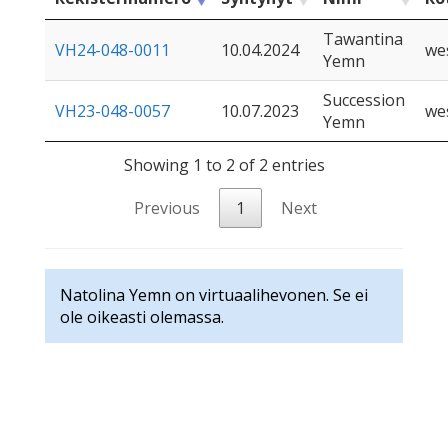
Tawantina
VH24-048-0011
10.04.2024
we
Yemn
Succession
VH23-048-0057
10.07.2023
we
Yemn
Showing 1 to 2 of 2 entries
Previous
1
Next
Natolina Yemn on virtuaalihevonen. Se ei
ole oikeasti olemassa.