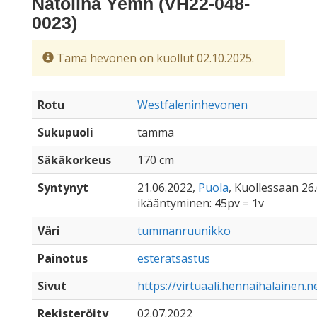
Natolina Yemn (VH22-048-
0023)
Tämä hevonen on kuollut 02.10.2025.
Rotu
Westfaleninhevonen
Sukupuoli
tamma
Säkäkorkeus
170 cm
Syntynyt
21.06.2022,
Puola
, Kuollessaan 26.
ikääntyminen: 45pv = 1v
Väri
tummanruunikko
Painotus
esteratsastus
Sivut
https://virtuaali.hennaihalainen.
Rekisteröity
02.07.2022