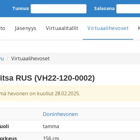
Tunnus
Salasana
tto
Jäsenyys
Virtuaalitallit
Virtuaalihevoset
vu
Virtuaalihevoset
itsa RUS (VH22-120-0002)
ä hevonen on kuollut 28.02.2025.
Doninhevonen
uoli
tamma
orkeus
156 cm