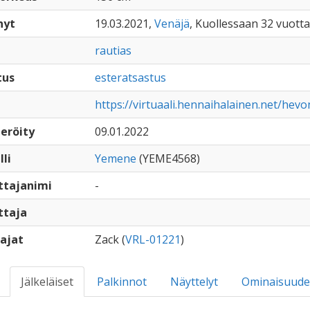
nyt
19.03.2021,
Venäjä
, Kuollessaan 32 vuotta
rautias
tus
esteratsastus
https://virtuaali.hennaihalainen.net/hevo
eröity
09.01.2022
lli
Yemene
(YEME4568)
ttajanimi
-
ttaja
ajat
Zack (
VRL-01221
)
Jälkeläiset
Palkinnot
Näyttelyt
Ominaisuude