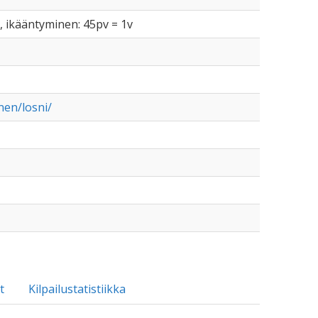
, ikääntyminen: 45pv = 1v
nen/losni/
t
Kilpailustatistiikka