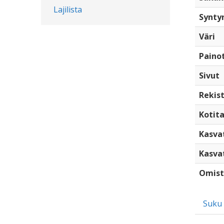
Lajilista
Synty
Väri
Paino
Sivut
Rekist
Kotita
Kasva
Kasva
Omist
Suku