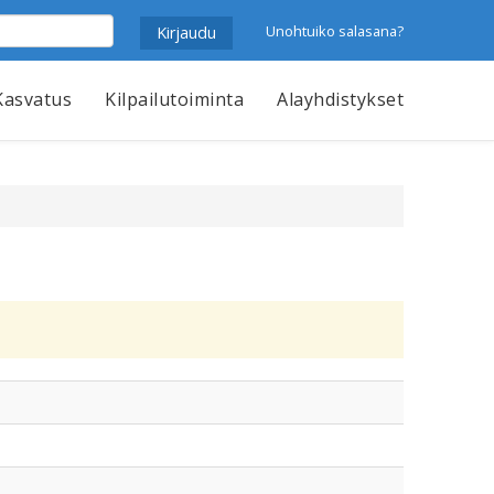
Unohtuiko salasana?
Kasvatus
Kilpailutoiminta
Alayhdistykset