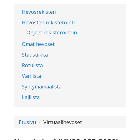
Hevosrekisteri
Hevosten rekisteröinti
Ohjeet rekisteröintiin
Omat hevoset
Statistiikka
Rotulista
Värilista
Syntymämaalista
Lajilista
Etusivu
Virtuaalihevoset