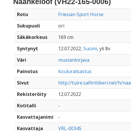
Naankeloof (VH22-165-0006)
Rotu
Friesian Sport Horse
Sukupuoli
ori
Säkäkorkeus
169 cm
Syntynyt
12.07.2022,
Suomi
, yli 8v
Väri
mustankirjava
Painotus
kouluratsastus
Sivut
http://tuire.safiiritiikeri.net/h/n
Rekisteröity
12.07.2022
Kotitalli
-
Kasvattajanimi
-
Kasvattaja
VRL-00345