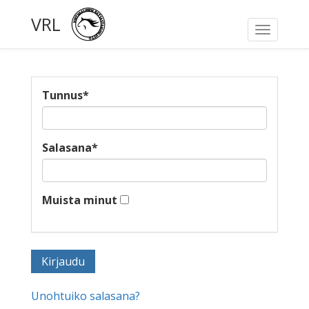
VRL
Toggle
navigati
Tunnus
*
Salasana
*
Muista minut
Unohtuiko salasana?