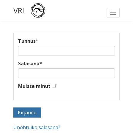
VRL
Toggle
navigati
Tunnus
*
Salasana
*
Muista minut
Unohtuiko salasana?