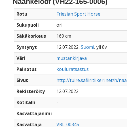
Naankeloof (VH22-165-0006)
Rotu
Friesian Sport Horse
Sukupuoli
ori
Säkäkorkeus
169 cm
Syntynyt
12.07.2022,
Suomi
, yli 8v
Väri
mustankirjava
Painotus
kouluratsastus
Sivut
http://tuire.safiiritiikeri.net/h/n
Rekisteröity
12.07.2022
Kotitalli
-
Kasvattajanimi
-
Kasvattaja
VRL-00345