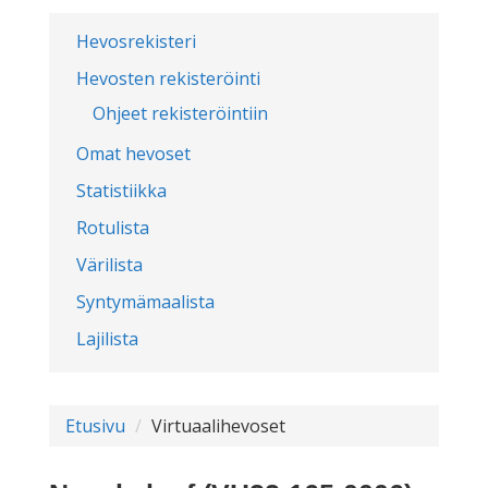
Hevosrekisteri
Hevosten rekisteröinti
Ohjeet rekisteröintiin
Omat hevoset
Statistiikka
Rotulista
Värilista
Syntymämaalista
Lajilista
Etusivu
Virtuaalihevoset