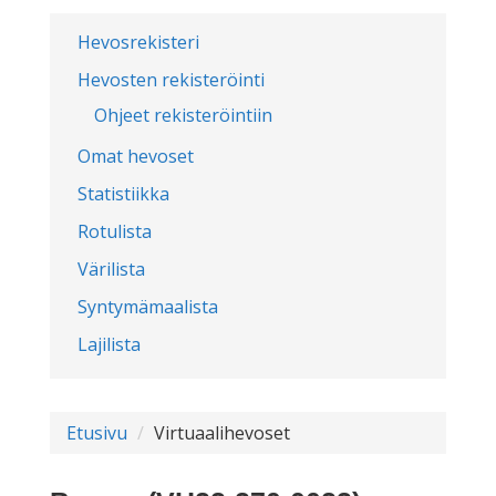
Hevosrekisteri
Hevosten rekisteröinti
Ohjeet rekisteröintiin
Omat hevoset
Statistiikka
Rotulista
Värilista
Syntymämaalista
Lajilista
Etusivu
Virtuaalihevoset