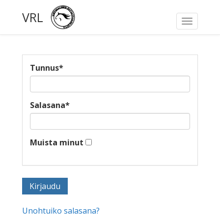
VRL
Toggle
navigati
Tunnus
*
Salasana
*
Muista minut
Unohtuiko salasana?