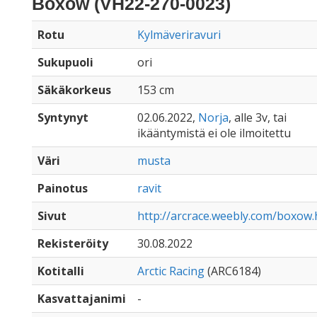
Boxow (VH22-270-0023)
Rotu
Kylmäveriravuri
Sukupuoli
ori
Säkäkorkeus
153 cm
Syntynyt
02.06.2022,
Norja
, alle 3v, tai
ikääntymistä ei ole ilmoitettu
Väri
musta
Painotus
ravit
Sivut
http://arcrace.weebly.com/boxow.
Rekisteröity
30.08.2022
Kotitalli
Arctic Racing
(ARC6184)
Kasvattajanimi
-