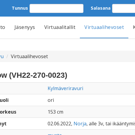
Tunnus
Salasana
tto
Jäsenyys
Virtuaalitallit
Virtuaalihevoset
vu
Virtuaalihevoset
w (VH22-270-0023)
Kylmäveriravuri
uoli
ori
orkeus
153 cm
nyt
02.06.2022,
Norja
, alle 3v, tai ikääntym