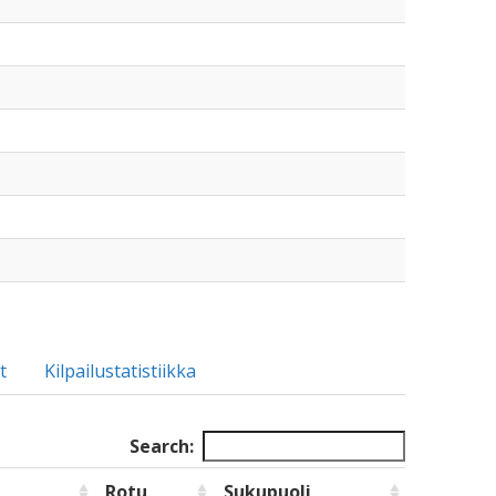
t
Kilpailustatistiikka
Search:
Rotu
Sukupuoli