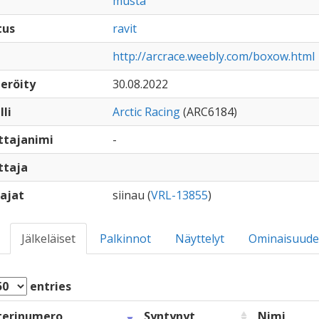
musta
tus
ravit
http://arcrace.weebly.com/boxow.html
eröity
30.08.2022
lli
Arctic Racing
(ARC6184)
ttajanimi
-
ttaja
ajat
siinau (
VRL-13855
)
Jälkeläiset
Palkinnot
Näyttelyt
Ominaisuude
entries
terinumero
Syntynyt
Nimi