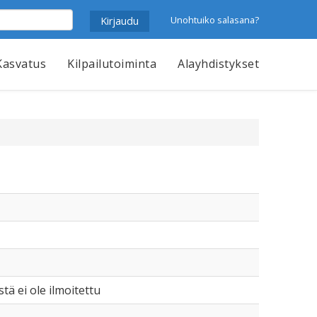
Unohtuiko salasana?
Kasvatus
Kilpailutoiminta
Alayhdistykset
istä ei ole ilmoitettu