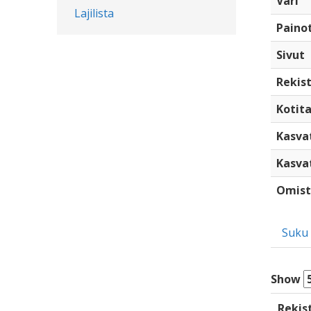
Väri
Lajilista
Paino
Sivut
Rekist
Kotita
Kasva
Kasva
Omist
Suku
Show
Rekis