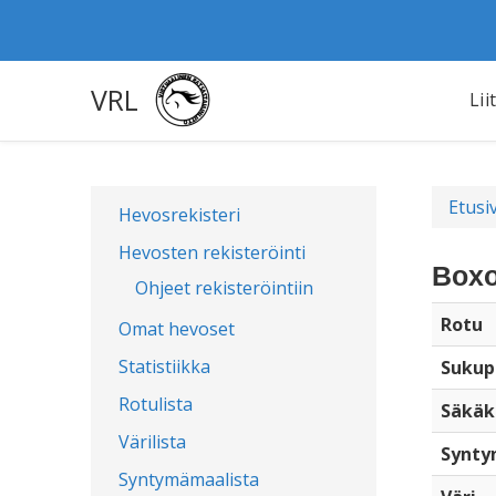
VRL
Lii
Etusi
Hevosrekisteri
Hevosten rekisteröinti
Boxo
Ohjeet rekisteröintiin
Rotu
Omat hevoset
Statistiikka
Sukup
Rotulista
Säkäk
Värilista
Synty
Syntymämaalista