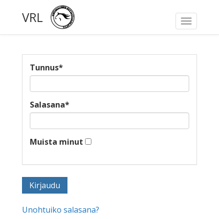
VRL
Toggle
navigati
Tunnus
*
Salasana
*
Muista minut
Unohtuiko salasana?