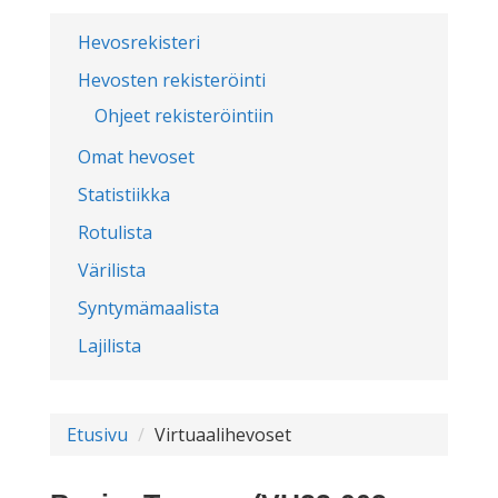
Hevosrekisteri
Hevosten rekisteröinti
Ohjeet rekisteröintiin
Omat hevoset
Statistiikka
Rotulista
Värilista
Syntymämaalista
Lajilista
Etusivu
Virtuaalihevoset