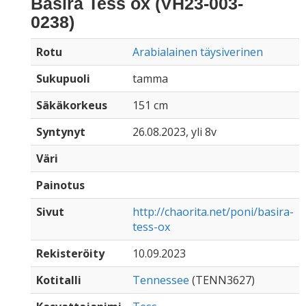
Basira Tess ox (VH23-003-
0238)
Rotu
Arabialainen täysiverinen
Sukupuoli
tamma
Säkäkorkeus
151 cm
Syntynyt
26.08.2023, yli 8v
Väri
Painotus
Sivut
http://chaorita.net/poni/basira-
tess-ox
Rekisteröity
10.09.2023
Kotitalli
Tennessee
(TENN3627)