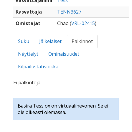
Kasvattajanimi
Tess
Kasvattaja
TENN3627
Omistajat
Chao (
VRL-02415
)
Suku
Jälkeläiset
Palkinnot
Näyttelyt
Ominaisuudet
Kilpailustatistiikka
Ei palkintoja
Basira Tess ox on virtuaalihevonen. Se ei
ole oikeasti olemassa.