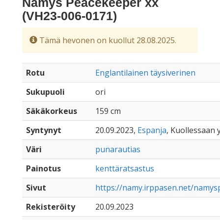
Namys Peacekeeper xx
(VH23-006-0171)
Tämä hevonen on kuollut 28.08.2025.
Rotu
Englantilainen täysiverinen
Sukupuoli
ori
Säkäkorkeus
159 cm
Syntynyt
20.09.2023,
Espanja
, Kuollessaan y
Väri
punarautias
Painotus
kenttäratsastus
Sivut
https://namy.irppasen.net/namy
Rekisteröity
20.09.2023