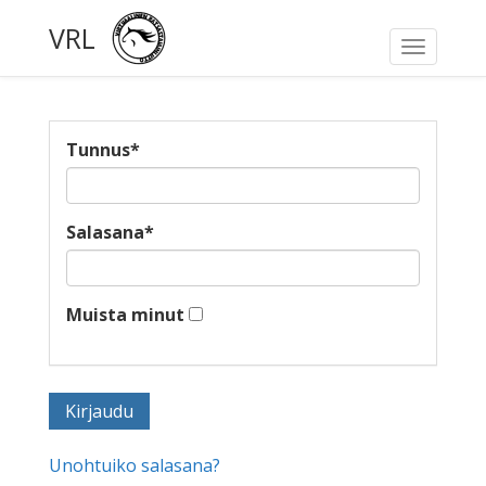
VRL
Toggle
navigati
Tunnus
*
Salasana
*
Muista minut
Unohtuiko salasana?