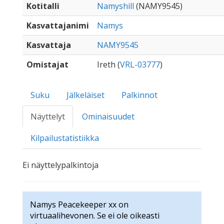
Kotitalli
Namyshill
(NAMY9545)
Kasvattajanimi
Namys
Kasvattaja
NAMY9545
Omistajat
Ireth (
VRL-03777
)
Suku
Jälkeläiset
Palkinnot
Näyttelyt
Ominaisuudet
Kilpailustatistiikka
Ei näyttelypalkintoja
Namys Peacekeeper xx on
virtuaalihevonen. Se ei ole oikeasti