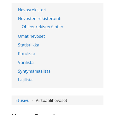
Hevosrekisteri
Hevosten rekisteröinti
Ohjeet rekisteröintiin
Omat hevoset
Statistiikka
Rotulista
Värilista
Syntymämaalista
Lajilista
Etusivu
Virtuaalihevoset