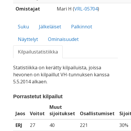
Omistajat
Mari H (
VRL-05704
)
Suku
Jälkeläiset
Palkinnot
Näyttelyt
Ominaisuudet
Kilpailustatistiikka
Statistiikka on kerätty kilpailuista, joissa
hevonen on kilpaillut VH-tunnuksen kanssa
5.5.2014 alkaen.
Porrastetut kilpailut
Muut
Jaos
Voitot
sijoitukset
Osallistumiset
Sijo
ERJ
27
40
221
30%