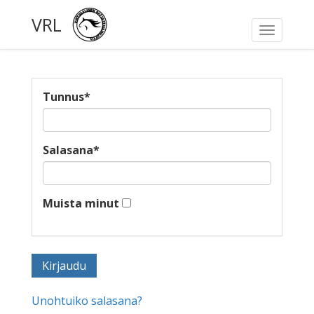
VRL
Toggle
navigati
Tunnus
*
Salasana
*
Muista minut
Unohtuiko salasana?