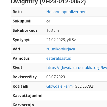
Dwightfry (VH23-012-0052)
Rotu
Hollanninpuoliverinen
Sukupuoli
ori
Säkäkorkeus
163 cm
Syntynyt
21.02.2023, yli 8v
Väri
ruunikonkirjava
Painotus
esteratsastus
Sivut
https://glowdale.ruusukka.org/k
Rekisteröity
03.07.2023
Kotitalli
Glowdale Farm
(GLDL5792)
Kasvattajanimi
-
Kasvattaja