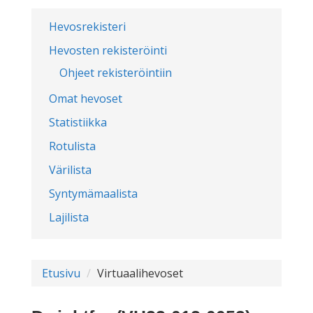
Hevosrekisteri
Hevosten rekisteröinti
Ohjeet rekisteröintiin
Omat hevoset
Statistiikka
Rotulista
Värilista
Syntymämaalista
Lajilista
Etusivu
Virtuaalihevoset