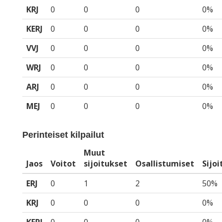
KRJ
0
0
0
0%
KERJ
0
0
0
0%
VVJ
0
0
0
0%
WRJ
0
0
0
0%
ARJ
0
0
0
0%
MEJ
0
0
0
0%
Perinteiset kilpailut
Muut
Jaos
Voitot
sijoitukset
Osallistumiset
Sijo
ERJ
0
1
2
50%
KRJ
0
0
0
0%