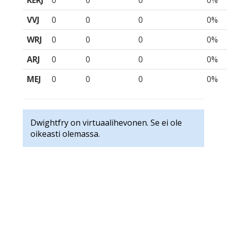
KERJ
0
0
0
0%
VVJ
0
0
0
0%
WRJ
0
0
0
0%
ARJ
0
0
0
0%
MEJ
0
0
0
0%
Dwightfry on virtuaalihevonen. Se ei ole
oikeasti olemassa.