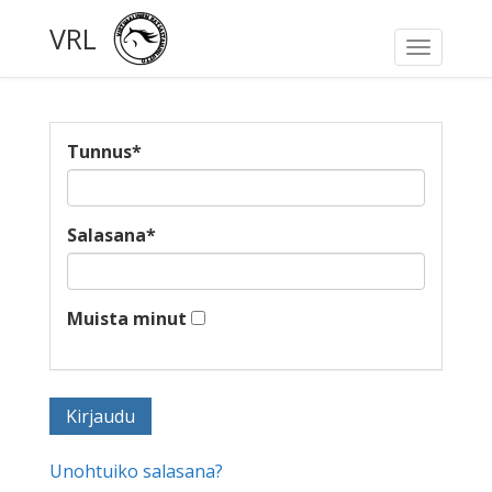
VRL
Toggle
navigati
Tunnus
*
Salasana
*
Muista minut
Unohtuiko salasana?