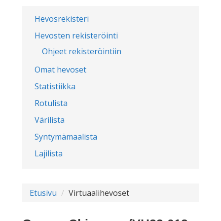
Hevosrekisteri
Hevosten rekisteröinti
Ohjeet rekisteröintiin
Omat hevoset
Statistiikka
Rotulista
Värilista
Syntymämaalista
Lajilista
Etusivu
Virtuaalihevoset