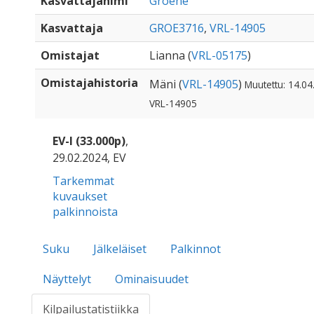
Kasvattajanimi
Groene
Kasvattaja
GROE3716
,
VRL-14905
Omistajat
Lianna (
VRL-05175
)
Omistajahistoria
Mäni (
VRL-14905
)
Muutettu: 14.04
VRL-14905
EV-I (33.000p)
,
29.02.2024, EV
Tarkemmat
kuvaukset
palkinnoista
Suku
Jälkeläiset
Palkinnot
Näyttelyt
Ominaisuudet
Kilpailustatistiikka