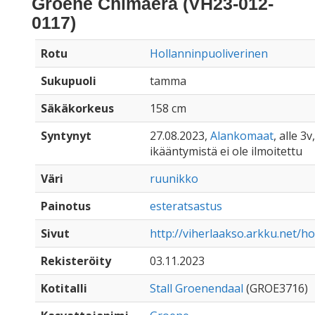
Groene Chimaera (VH23-012-
0117)
Rotu
Hollanninpuoliverinen
Sukupuoli
tamma
Säkäkorkeus
158 cm
Syntynyt
27.08.2023,
Alankomaat
, alle 3v,
ikääntymistä ei ole ilmoitettu
Väri
ruunikko
Painotus
esteratsastus
Sivut
http://viherlaakso.arkku.net/
Rekisteröity
03.11.2023
Kotitalli
Stall Groenendaal
(GROE3716)