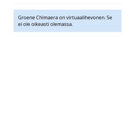
Groene Chimaera on virtuaalihevonen. Se
ei ole oikeasti olemassa.