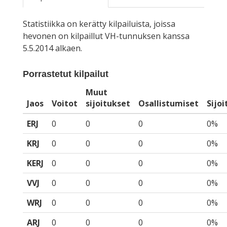
Statistiikka on kerätty kilpailuista, joissa
hevonen on kilpaillut VH-tunnuksen kanssa
5.5.2014 alkaen.
Porrastetut kilpailut
Muut
Jaos
Voitot
sijoitukset
Osallistumiset
Sijo
ERJ
0
0
0
0%
KRJ
0
0
0
0%
KERJ
0
0
0
0%
VVJ
0
0
0
0%
WRJ
0
0
0
0%
ARJ
0
0
0
0%