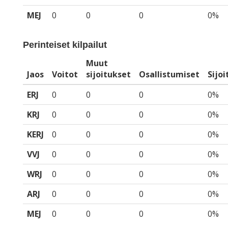
MEJ
0
0
0
0%
Perinteiset kilpailut
Muut
Jaos
Voitot
sijoitukset
Osallistumiset
Sijo
ERJ
0
0
0
0%
KRJ
0
0
0
0%
KERJ
0
0
0
0%
VVJ
0
0
0
0%
WRJ
0
0
0
0%
ARJ
0
0
0
0%
MEJ
0
0
0
0%