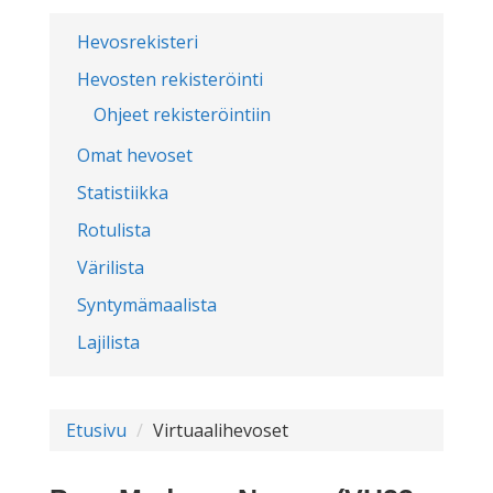
Hevosrekisteri
Hevosten rekisteröinti
Ohjeet rekisteröintiin
Omat hevoset
Statistiikka
Rotulista
Värilista
Syntymämaalista
Lajilista
Etusivu
Virtuaalihevoset