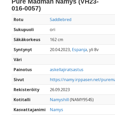
Pure Madman Namys (VH23-
016-0057)
Rotu
Saddlebred
Sukupuoli
ori
Säkäkorkeus
162 cm
Syntynyt
20.04.2023,
Espanja
, yli 8v
Väri
Painotus
askellajiratsastus
Sivut
https://namy.irppasen.net/pur
Rekisteröity
26.09.2023
Kotitalli
Namyshill
(NAMY9545)
Kasvattajanimi
Namys