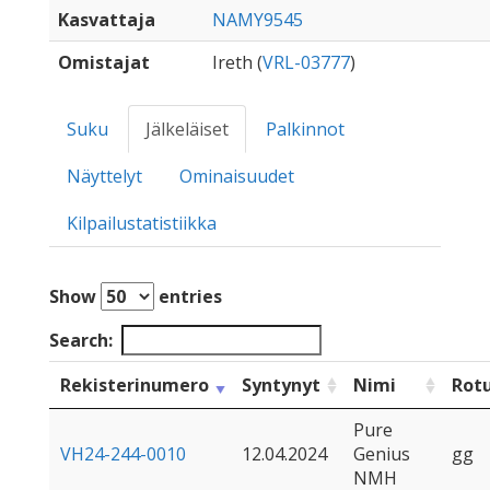
Kasvattaja
NAMY9545
Omistajat
Ireth (
VRL-03777
)
Suku
Jälkeläiset
Palkinnot
Näyttelyt
Ominaisuudet
Kilpailustatistiikka
Show
entries
Search:
Rekisterinumero
Syntynyt
Nimi
Rot
Pure
VH24-244-0010
12.04.2024
Genius
gg
NMH