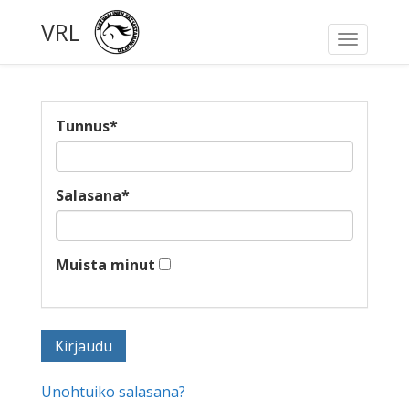
VRL
Toggle
navigati
Tunnus
*
Salasana
*
Muista minut
Unohtuiko salasana?