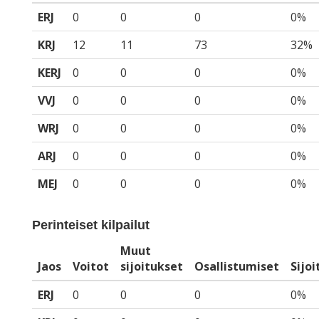
ERJ
0
0
0
0%
KRJ
12
11
73
32%
KERJ
0
0
0
0%
VVJ
0
0
0
0%
WRJ
0
0
0
0%
ARJ
0
0
0
0%
MEJ
0
0
0
0%
Perinteiset kilpailut
Muut
Jaos
Voitot
sijoitukset
Osallistumiset
Sijo
ERJ
0
0
0
0%