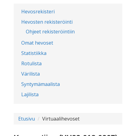
Hevosrekisteri
Hevosten rekisteröinti
Ohjeet rekisteröintiin
Omat hevoset
Statistiikka
Rotulista
Värilista
Syntymämaalista
Lajilista
Etusivu
Virtuaalihevoset