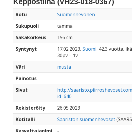
Keppostiina (VH23-018-0367)
Rotu
Suomenhevonen
Sukupuoli
tamma
Säkäkorkeus
156 cm
Syntynyt
17.02.2023,
Suomi
, 42.3 vuotta, i
30pv = 1v
Väri
musta
Painotus
Sivut
http://saaristo.piirroshevoset.c
id=640
Rekisteröity
26.05.2023
Kotitalli
Saariston suomenhevoset
(SAAR5
Kasvattajanimi
-