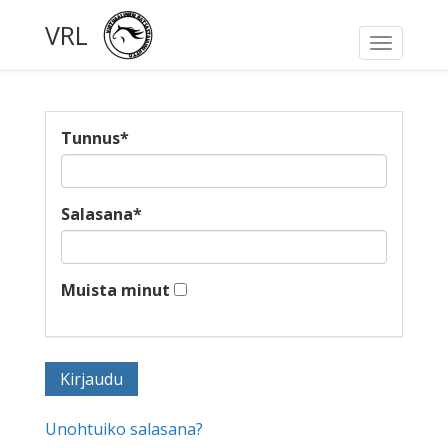
VRL
Toggle
navigati
Tunnus
*
Salasana
*
Muista minut
Unohtuiko salasana?