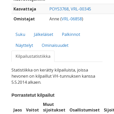
Kasvattaja
POYS3768
,
VRL-00345
Omistajat
Anne (
VRL-06858
)
Suku
Jälkeläiset
Palkinnot
Näyttelyt
Ominaisuudet
Kilpailustatistiikka
Statistiikka on kerätty kilpailuista, joissa
hevonen on kilpaillut VH-tunnuksen kanssa
5.5.2014 alkaen.
Porrastetut kilpailut
Muut
Jaos
Voitot
sijoitukset
Osallistumiset
Sijo