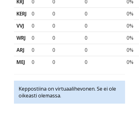
KRJ
0
0
0
0%
KERJ
0
0
0
0%
VVJ
0
0
0
0%
WRJ
0
0
0
0%
ARJ
0
0
0
0%
MEJ
0
0
0
0%
Keppostiina on virtuaalihevonen. Se ei ole
oikeasti olemassa.