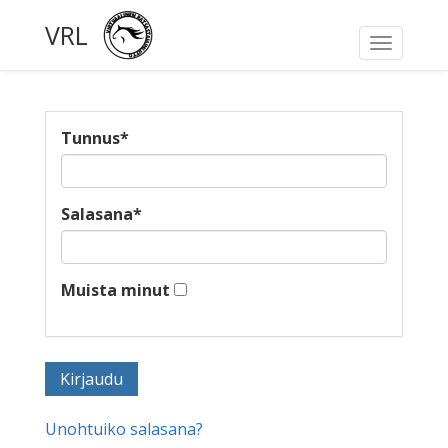
VRL
Toggle
navigati
Tunnus
*
Salasana
*
Muista minut
Unohtuiko salasana?