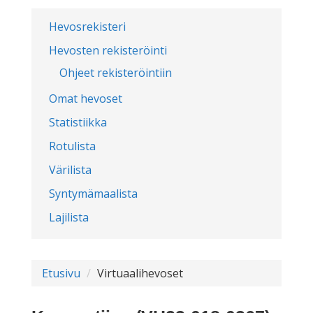
Hevosrekisteri
Hevosten rekisteröinti
Ohjeet rekisteröintiin
Omat hevoset
Statistiikka
Rotulista
Värilista
Syntymämaalista
Lajilista
Etusivu
Virtuaalihevoset