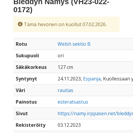
Bleddyn Namys (VH23-022-
0172)
Tämä hevonen on kuollut 07.02.2026.
Rotu
Welsh sektio B
Sukupuoli
ori
Säkäkorkeus
127 cm
Syntynyt
24.11.2023,
Espanja
, Kuollessaan y
Väri
rautias
Painotus
esteratsastus
Sivut
https://namy.irppasen.net/bledd
Rekisteröity
03.12.2023