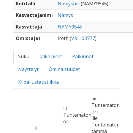
Kotitalli
Namyshill
(NAMY9545)
Kasvattajanimi
Namys
Kasvattaja
NAMY9545
Omistajat
Ireth (
VRL-03777
)
Suku
Jälkeläiset
Palkinnot
Näyttelyt
Ominaisuudet
Kilpailustatistiikka
iiii.
Tuntematon
iii.
ori
Tuntematon
iiie.
ori
Tuntematon
ii.
tamma