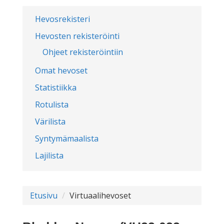
Hevosrekisteri
Hevosten rekisteröinti
Ohjeet rekisteröintiin
Omat hevoset
Statistiikka
Rotulista
Värilista
Syntymämaalista
Lajilista
Etusivu
Virtuaalihevoset