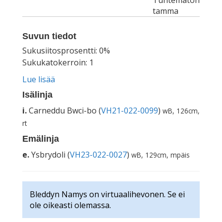
Tuntematon
tamma
Suvun tiedot
Sukusiitosprosentti: 0%
Sukukatokerroin: 1
Lue lisää
Isälinja
i.
Carneddu Bwci-bo (
VH21-022-0099
)
wB, 126cm,
rt
Emälinja
e.
Ysbrydoli (
VH23-022-0027
)
wB, 129cm, mpäis
Bleddyn Namys on virtuaalihevonen. Se ei
ole oikeasti olemassa.