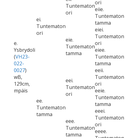
ori
Tuntematon
eiie.
ori
Tuntematon
ei.
tamma
Tuntematon
eiei.
ori
Tuntematon
eie.
e.
ori
Tuntematon
Ysbrydoli
eiee.
tamma
(
VH23-
Tuntematon
022-
tamma
0027
)
eeii.
wB,
Tuntematon
eei.
129cm,
ori
Tuntematon
mpäis
eeie.
ori
Tuntematon
ee.
tamma
Tuntematon
eeei.
tamma
Tuntematon
eee.
ori
Tuntematon
eeee.
tamma