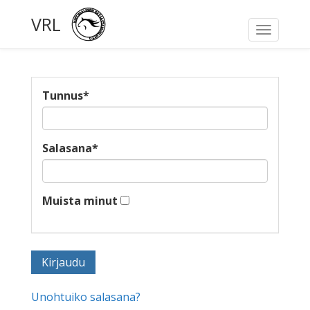
VRL
Toggle
navigati
Tunnus
*
Salasana
*
Muista minut
Unohtuiko salasana?