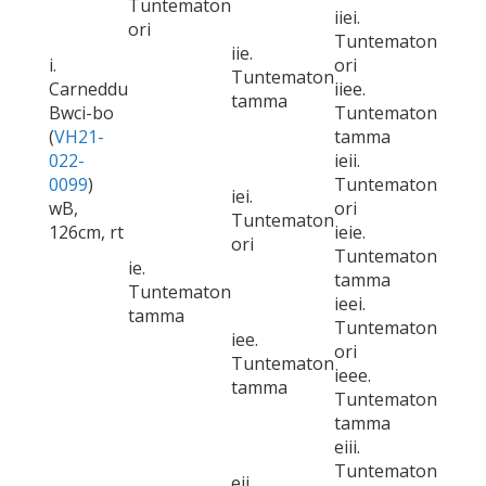
Tuntematon
iiei.
ori
Tuntematon
iie.
i.
ori
Tuntematon
Carneddu
iiee.
tamma
Bwci-bo
Tuntematon
(
VH21-
tamma
022-
ieii.
0099
)
Tuntematon
iei.
wB,
ori
Tuntematon
126cm, rt
ieie.
ori
Tuntematon
ie.
tamma
Tuntematon
ieei.
tamma
Tuntematon
iee.
ori
Tuntematon
ieee.
tamma
Tuntematon
tamma
eiii.
Tuntematon
eii.