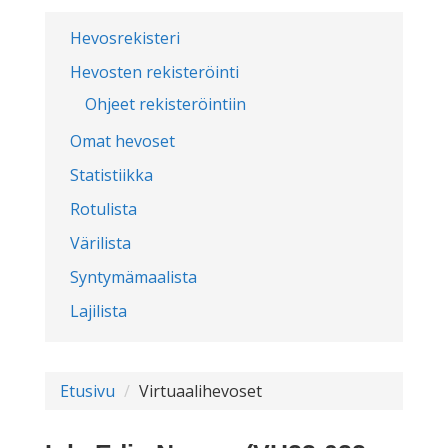
Hevosrekisteri
Hevosten rekisteröinti
Ohjeet rekisteröintiin
Omat hevoset
Statistiikka
Rotulista
Värilista
Syntymämaalista
Lajilista
Etusivu
Virtuaalihevoset