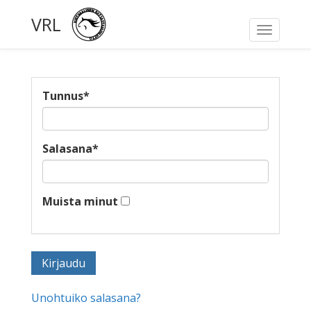
VRL
Toggle
navigati
Tunnus
*
Salasana
*
Muista minut
Unohtuiko salasana?