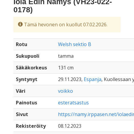
Iola Edin Namys (VH23-022-
0178)
Tämä hevonen on kuollut 07.02.2026.
Rotu
Welsh sektio B
Sukupuoli
tamma
Säkäkorkeus
131 cm
Syntynyt
29.11.2023,
Espanja
, Kuollessaan y
Väri
voikko
Painotus
esteratsastus
Sivut
https://namy.irppasen.net/iolaed
Rekisteröity
08.12.2023