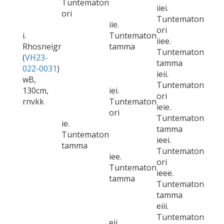
Tuntematon
iiei.
ori
Tuntematon
iie.
ori
i.
Tuntematon
iiee.
Rhosneigr
tamma
Tuntematon
(
VH23-
tamma
022-0031
)
ieii.
wB,
Tuntematon
130cm,
iei.
ori
rnvkk
Tuntematon
ieie.
ori
Tuntematon
ie.
tamma
Tuntematon
ieei.
tamma
Tuntematon
iee.
ori
Tuntematon
ieee.
tamma
Tuntematon
tamma
eiii.
Tuntematon
eii.