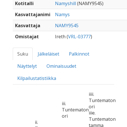
Kotitalli
Namyshill
(NAMY9545)
Kasvattajanimi
Namys
Kasvattaja
NAMY9545
Omistajat
Ireth (
VRL-03777
)
Suku
Jälkeläiset
Palkinnot
Näyttelyt
Ominaisuudet
Kilpailustatistiikka
iiii.
Tuntematon
iii.
ori
Tuntematon
iiie.
ori
Tuntematon
ii.
tamma