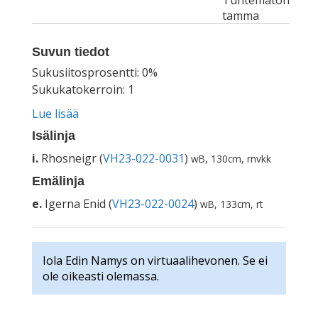
Tuntematon
tamma
Suvun tiedot
Sukusiitosprosentti: 0%
Sukukatokerroin: 1
Lue lisää
Isälinja
i.
Rhosneigr (
VH23-022-0031
)
wB, 130cm, rnvkk
Emälinja
e.
Igerna Enid (
VH23-022-0024
)
wB, 133cm, rt
Iola Edin Namys on virtuaalihevonen. Se ei
ole oikeasti olemassa.