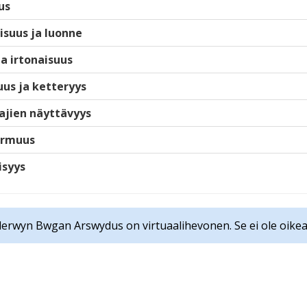
us
isuus ja luonne
ja irtonaisuus
us ja ketteryys
ajien näyttävyys
armuus
isyys
erwyn Bwgan Arswydus on virtuaalihevonen. Se ei ole oikea