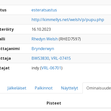
tus
esteratsastus
http://kimmellys.net/welsh/p/pupu.php
teröity
16.10.2023
lli
Rhedyn Welsh
(RHED7597)
ttajanimi
Brynderwyn
ttaja
BWS3830
,
VRL-07415
tajat
indy (
VRL-06701
)
Jälkeläiset
Palkinnot
Näyttelyt
Ominaisuude
Pisteet