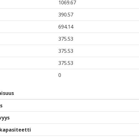
1069.67
390.57
694.14
375.53
375.53
375.53
0
isuus
s
vyys
kapasiteetti