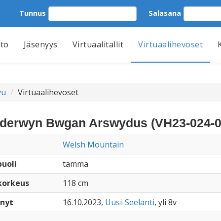
Tunnus
Salasana
tto
Jäsenyys
Virtuaalitallit
Virtuaalihevoset
vu
Virtuaalihevoset
derwyn Bwgan Arswydus (VH23-024-0
Welsh Mountain
uoli
tamma
korkeus
118 cm
nyt
16.10.2023,
Uusi-Seelanti
, yli 8v