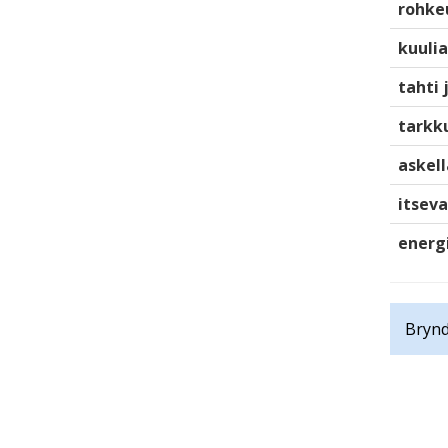
rohke
kuulia
tahti 
tarkku
askell
itsev
energ
Brynd