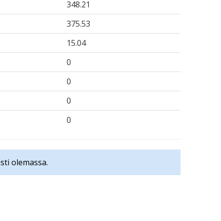
348.21
375.53
15.04
0
0
0
0
sti olemassa.