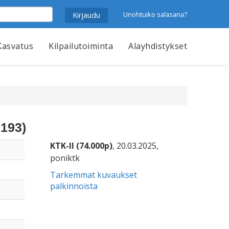
Unohtuiko salasana?
Kasvatus
Kilpailutoiminta
Alayhdistykset
193)
KTK-II (74.000p)
, 20.03.2025,
poniktk
Tarkemmat kuvaukset
palkinnoista