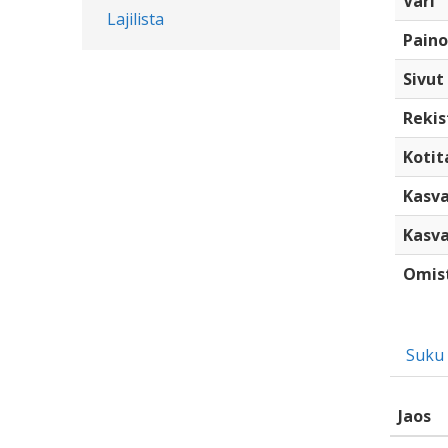
Väri
Lajilista
Paino
Sivut
Rekis
Kotita
Kasva
Kasva
Omis
Suku
Jaos