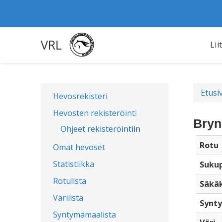
VRL
Lii
Etusi
Hevosrekisteri
Hevosten rekisteröinti
Bryn
Ohjeet rekisteröintiin
Rotu
Omat hevoset
Statistiikka
Sukup
Rotulista
Säkä
Värilista
Synty
Syntymämaalista