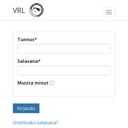
VRL
Toggle
navigati
Tunnus
*
Salasana
*
Muista minut
Unohtuiko salasana?