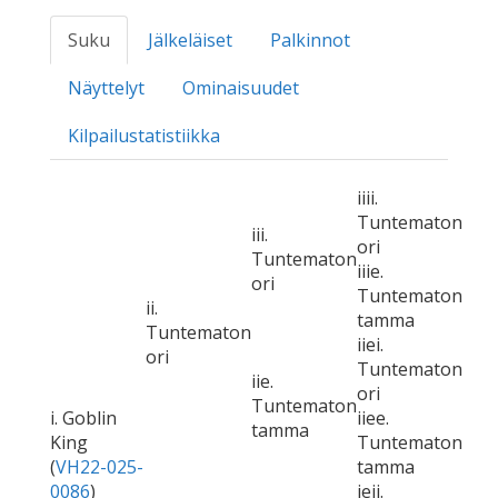
Suku
Jälkeläiset
Palkinnot
Näyttelyt
Ominaisuudet
Kilpailustatistiikka
iiii.
Tuntematon
iii.
ori
Tuntematon
iiie.
ori
Tuntematon
ii.
tamma
Tuntematon
iiei.
ori
Tuntematon
iie.
ori
Tuntematon
i. Goblin
iiee.
tamma
King
Tuntematon
(
VH22-025-
tamma
0086
)
ieii.