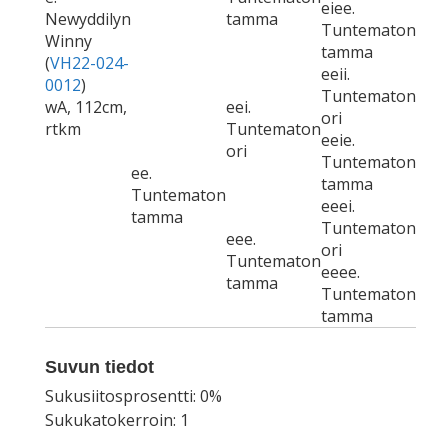
eiee.
Newyddilyn
tamma
Tuntematon
Winny
tamma
(
VH22-024-
eeii.
0012
)
Tuntematon
wA, 112cm,
eei.
ori
rtkm
Tuntematon
eeie.
ori
Tuntematon
ee.
tamma
Tuntematon
eeei.
tamma
Tuntematon
eee.
ori
Tuntematon
eeee.
tamma
Tuntematon
tamma
Suvun tiedot
Sukusiitosprosentti: 0%
Sukukatokerroin: 1