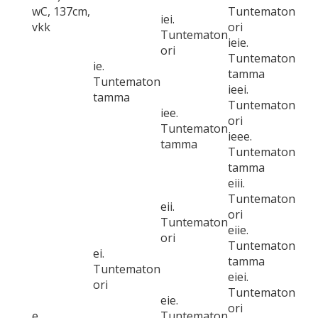
wC, 137cm,
Tuntematon
iei.
vkk
ori
Tuntematon
ieie.
ori
Tuntematon
ie.
tamma
Tuntematon
ieei.
tamma
Tuntematon
iee.
ori
Tuntematon
ieee.
tamma
Tuntematon
tamma
eiii.
Tuntematon
eii.
ori
Tuntematon
eiie.
ori
Tuntematon
ei.
tamma
Tuntematon
eiei.
ori
Tuntematon
eie.
ori
e.
Tuntematon