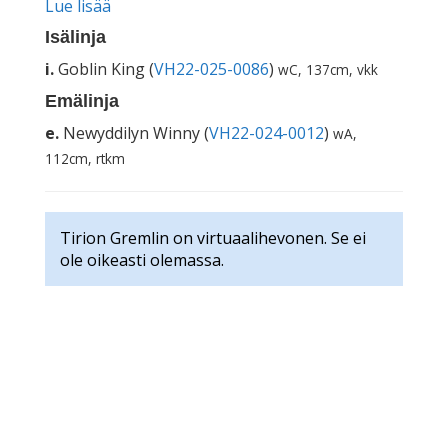
Lue lisää
Isälinja
i.
Goblin King (
VH22-025-0086
)
wC, 137cm, vkk
Emälinja
e.
Newyddilyn Winny (
VH22-024-0012
)
wA,
112cm, rtkm
Tirion Gremlin on virtuaalihevonen. Se ei
ole oikeasti olemassa.