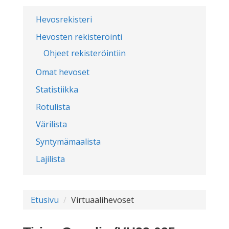
Hevosrekisteri
Hevosten rekisteröinti
Ohjeet rekisteröintiin
Omat hevoset
Statistiikka
Rotulista
Värilista
Syntymämaalista
Lajilista
Etusivu
Virtuaalihevoset