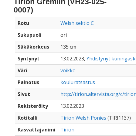
Tirion Gremlin (VH23-025-
0007)
Rotu
Welsh sektio C
Sukupuoli
ori
Säkäkorkeus
135 cm
Syntynyt
13.02.2023,
Yhdistynyt kuningas
Väri
voikko
Painotus
kouluratsastus
Sivut
http://tirion.altervista.org/c/tir
Rekisteröity
13.02.2023
Kotitalli
Tirion Welsh Ponies
(TIRI1137)
Kasvattajanimi
Tirion