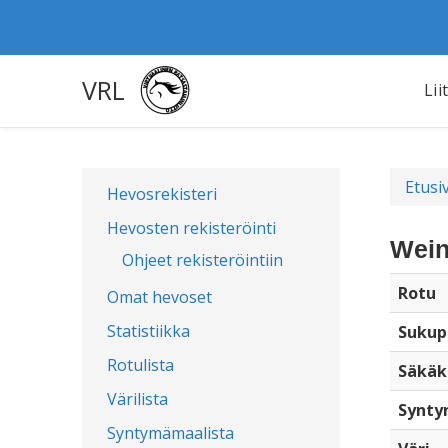
VRL
Lii
Etusi
Hevosrekisteri
Hevosten rekisteröinti
Wein
Ohjeet rekisteröintiin
Rotu
Omat hevoset
Statistiikka
Sukup
Rotulista
Säkäk
Värilista
Synty
Syntymämaalista