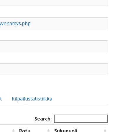
cwynnamys.php
t
Kilpailustatistiikka
Search:
Rotu
Sukupuoli