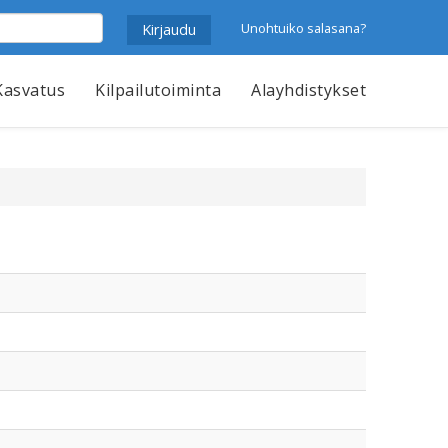
Unohtuiko salasana?
Kasvatus
Kilpailutoiminta
Alayhdistykset