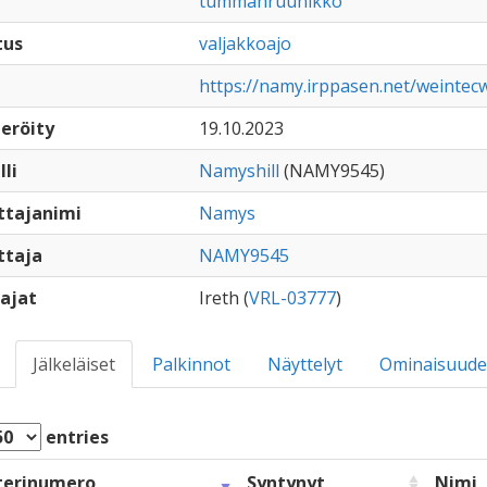
tummanruunikko
tus
valjakkoajo
https://namy.irppasen.net/weinte
eröity
19.10.2023
lli
Namyshill
(NAMY9545)
ttajanimi
Namys
ttaja
NAMY9545
ajat
Ireth (
VRL-03777
)
Jälkeläiset
Palkinnot
Näyttelyt
Ominaisuude
entries
terinumero
Syntynyt
Nimi