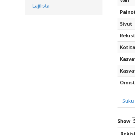
Väri
Lajilista
Paino
Sivut
Rekist
Kotita
Kasva
Kasva
Omist
Suku
Show
Rekis