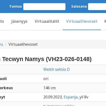
Tunnus
Salasana
tto
Jäsenyys
Virtuaalitallit
Virtuaalihevoset
vu
Virtuaalihevoset
 Tecwyn Namys (VH23-026-0148)
Welsh sektio D
uoli
ori
orkeus
146 cm
nyt
20.09.2023,
Espanja
, yli 8v