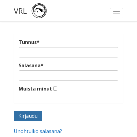
VRL
Toggle
navigati
Tunnus
*
Salasana
*
Muista minut
Unohtuiko salasana?