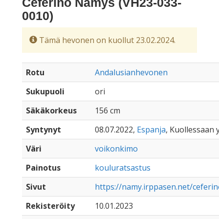
Ceferino Namys (VH23-033-
0010)
Tämä hevonen on kuollut 23.02.2024.
Rotu
Andalusianhevonen
Sukupuoli
ori
Säkäkorkeus
156 cm
Syntynyt
08.07.2022,
Espanja
, Kuollessaan y
Väri
voikonkimo
Painotus
kouluratsastus
Sivut
https://namy.irppasen.net/cefer
Rekisteröity
10.01.2023