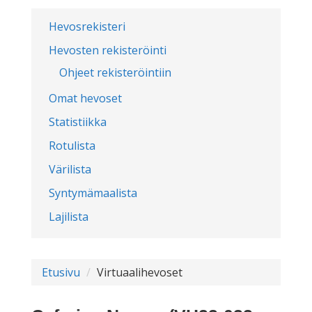
Hevosrekisteri
Hevosten rekisteröinti
Ohjeet rekisteröintiin
Omat hevoset
Statistiikka
Rotulista
Värilista
Syntymämaalista
Lajilista
Etusivu
Virtuaalihevoset