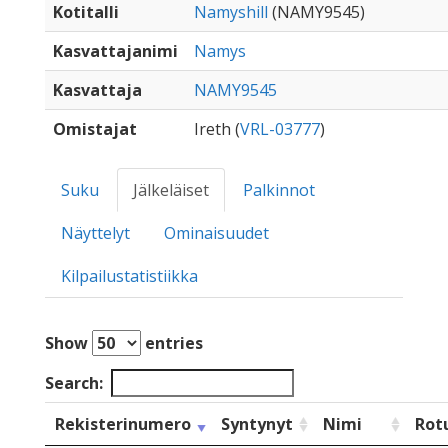
Kotitalli
Namyshill
(NAMY9545)
Kasvattajanimi
Namys
Kasvattaja
NAMY9545
Omistajat
Ireth (
VRL-03777
)
Suku
Jälkeläiset
Palkinnot
Näyttelyt
Ominaisuudet
Kilpailustatistiikka
Show
entries
Search:
Rekisterinumero
Syntynyt
Nimi
Rot