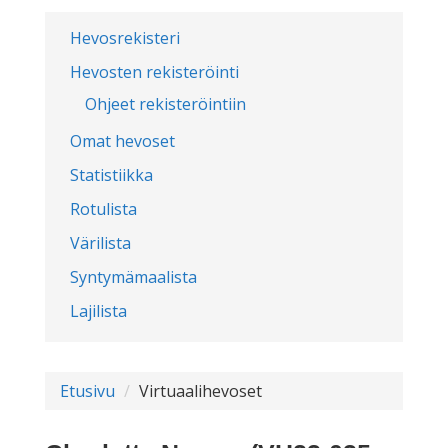
Hevosrekisteri
Hevosten rekisteröinti
Ohjeet rekisteröintiin
Omat hevoset
Statistiikka
Rotulista
Värilista
Syntymämaalista
Lajilista
Etusivu
Virtuaalihevoset