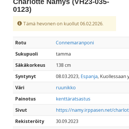
Charlotte Namys (VH23-035-
0123)
Tämä hevonen on kuollut 06.02.2026.
Rotu
Connemaranponi
Sukupuoli
tamma
Säkäkorkeus
138 cm
Syntynyt
08.03.2023,
Espanja
, Kuollessaan y
Väri
ruunikko
Painotus
kenttäratsastus
Sivut
https://namy.irppasen.net/charl
Rekisteröity
30.09.2023