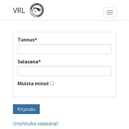
VRL
Toggle
navigati
Tunnus
*
Salasana
*
Muista minut
Unohtuiko salasana?