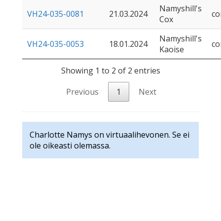
Namyshill's
VH24-035-0081
21.03.2024
co
Cox
Namyshill's
VH24-035-0053
18.01.2024
co
Kaoise
Showing 1 to 2 of 2 entries
Previous
1
Next
Charlotte Namys on virtuaalihevonen. Se ei
ole oikeasti olemassa.