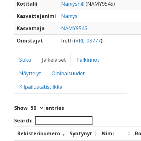
Kotitalli
Namyshill
(NAMY9545)
Kasvattajanimi
Namys
Kasvattaja
NAMY9545
Omistajat
Ireth (
VRL-03777
)
Suku
Jälkeläiset
Palkinnot
Näyttelyt
Ominaisuudet
Kilpailustatistiikka
Show
entries
Search:
Rekisterinumero
Syntynyt
Nimi
Ro