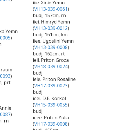
iiie. Xinie Yemn
(
VH13-039-0061
)
budj, 157cm, rn
iiei. Himryd Yemn
(
VH13-039-0012
)
hka Yemn
budj, 161cm, km
-0005
)
iiee. Ugoslini Yemn
m
(
VH13-039-0008
)
budj, 162cm, rt
ieii. Priton Groza
(
VH18-039-0024
)
 Braum
budj
-0093
)
ieie. Priton Rosaline
, prt
(
VH17-039-0073
)
budj
ieei. D.E. Korkol
(
VH15-039-0055
)
 Annie
budj
-0087
)
ieee. Priton Yulia
, rn
(
VH17-039-0008
)