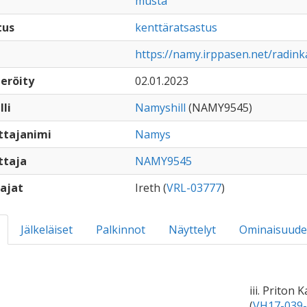
musta
tus
kenttäratsastus
https://namy.irppasen.net/radin
eröity
02.01.2023
lli
Namyshill
(NAMY9545)
ttajanimi
Namys
ttaja
NAMY9545
ajat
Ireth (
VRL-03777
)
Jälkeläiset
Palkinnot
Näyttelyt
Ominaisuude
iii. Priton 
(
VH17-039