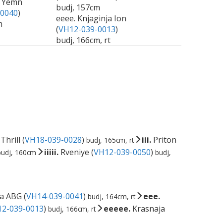
a Yemn
budj, 157cm
-0040
)
eeee. Knjaginja Ion
m
(
VH12-039-0013
)
budj, 166cm, rt
hrill (
VH18-039-0028
)
iii.
Priton
budj, 165cm, rt
iiiii.
Rveniye (
VH12-039-0050
)
budj, 160cm
budj,
a ABG (
VH14-039-0041
)
eee.
budj, 164cm, rt
2-039-0013
)
eeeee.
Krasnaja
budj, 166cm, rt