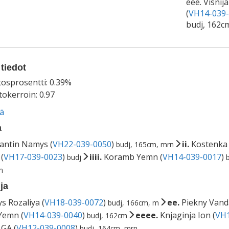
eee. Visnij
(
VH14-039
budj, 162c
tiedot
tosprosentti: 0.39%
okerroin: 0.97
ää
a
antin Namys (
VH22-039-0050
)
ii.
Kostenka T
budj, 165cm, mrn
(
VH17-039-0023
)
iiii.
Koramb Yemn (
VH14-039-0017
)
budj
n
ja
 Rozaliya (
VH18-039-0072
)
ee.
Piekny Vand
budj, 166cm, m
 Yemn (
VH14-039-0040
)
eeee.
Knjaginja Ion (
VH1
budj, 162cm
 GA (
VH12-039-0008
)
budj, 164cm, mrn