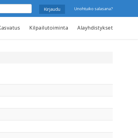
Unohtuiko salasana?
Kasvatus
Kilpailutoiminta
Alayhdistykset