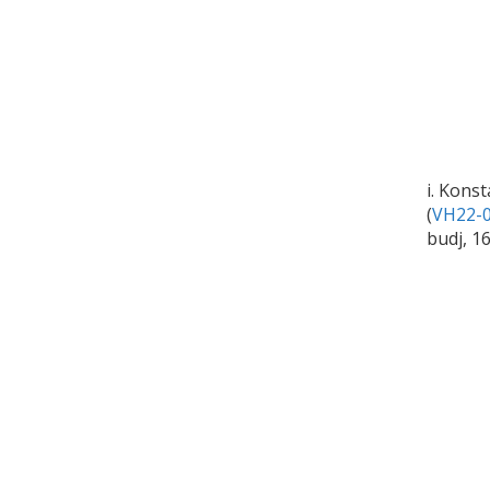
i. Kons
(
VH22-0
budj, 1