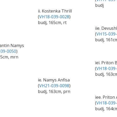
budj
ii. Kostenka Thrill
(
VH18-039-0028
)
budj, 165cm, rt
iie. Devus
(
VH15-039
budj, 161c
tantin Namys
39-0050
)
65cm, mrn
iei. Priton
(
VH18-039
budj, 163cm
ie. Namys Anfisa
(
VH21-039-0098
)
budj, 163cm, prn
iee. Priton
(
VH18-039
budj, 164cm