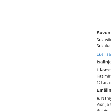
Suvun 
Sukusii
Sukukat
Lue lis
Isälinj
i.
Konst
Kazimir 
163cm, r
Emälin
e.
Namys
Visnija
Rjabina