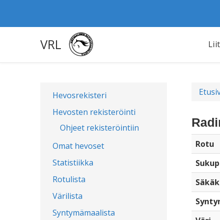
VRL
Lii
Etusi
Hevosrekisteri
Hevosten rekisteröinti
Radi
Ohjeet rekisteröintiin
Rotu
Omat hevoset
Statistiikka
Sukup
Rotulista
Säkäk
Värilista
Synty
Syntymämaalista