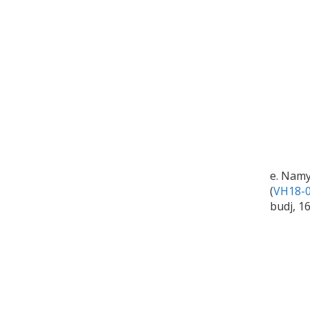
e. Namy
(
VH18-0
budj, 1