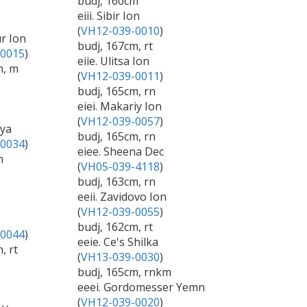
budj, 160cm
eiii. Sibir Ion
(
VH12-039-0010
)
ur Ion
budj, 167cm, rt
-0015
)
eiie. Ulitsa Ion
m, m
(
VH12-039-0011
)
budj, 165cm, rn
eiei. Makariy Ion
(
VH12-039-0057
)
oya
budj, 165cm, rn
-0034
)
eiee. Sheena Dec
m
(
VH05-039-4118
)
budj, 163cm, rn
eeii. Zavidovo Ion
(
VH12-039-0055
)
budj, 162cm, rt
-0044
)
eeie. Ce's Shilka
, rt
(
VH13-039-0030
)
budj, 165cm, rnkm
eeei. Gordomesser Yemn
(
VH12-039-0020
)