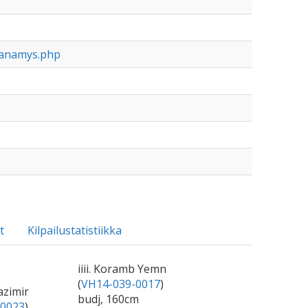
kanamys.php
t
Kilpailustatistiikka
iiii. Koramb Yemn
(
VH14-039-0017
)
Kazimir
budj, 160cm
-0023
)