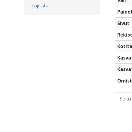
Väri
Lajilista
Paino
Sivut
Rekist
Kotita
Kasva
Kasva
Omist
Suku