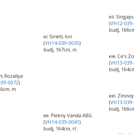
eii. Singap
(
VH12-039
budj, 166c
ei. Siriets Ion
(
VH14-039-0035
)
budj, 167cm, m
eie. Ce's Z
(
VH13-039
budj, 164c
s Rozaliya
39-0072
)
66cm, m
eei. Zinoviy
(
VH13-039
budj, 166cm
ee. Piekny Vanda ABG
(
VH14-039-0041
)
budj, 164cm, rt