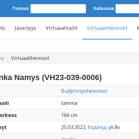
Tunnus
Salasana
tto
Jäsenyys
Virtuaalitallit
Virtuaalihevoset
vu
Virtuaalihevoset
nka Namys (VH23-039-0006)
Budjonnynhevonen
uoli
tamma
orkeus
166 cm
nyt
25.03.2022,
Espanja
, yli 8v