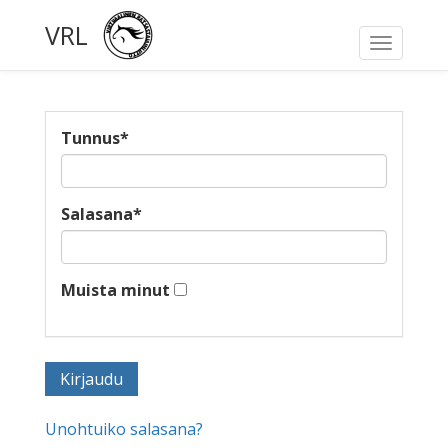
VRL
Toggle
navigati
Tunnus
*
Salasana
*
Muista minut
Unohtuiko salasana?