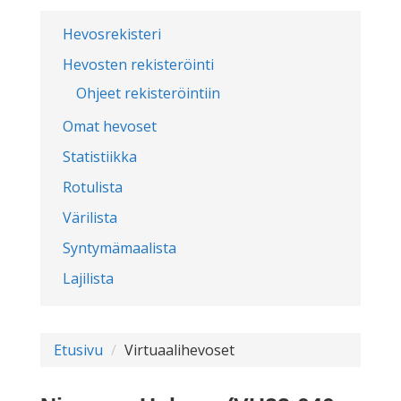
Hevosrekisteri
Hevosten rekisteröinti
Ohjeet rekisteröintiin
Omat hevoset
Statistiikka
Rotulista
Värilista
Syntymämaalista
Lajilista
Etusivu
Virtuaalihevoset