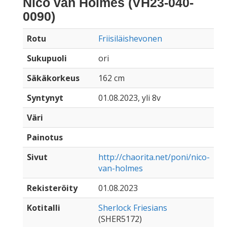
Nico van Holmes (VH23-040-
0090)
Rotu
Friisiläishevonen
Sukupuoli
ori
Säkäkorkeus
162 cm
Syntynyt
01.08.2023, yli 8v
Väri
Painotus
Sivut
http://chaorita.net/poni/nico-
van-holmes
Rekisteröity
01.08.2023
Kotitalli
Sherlock Friesians
(SHER5172)