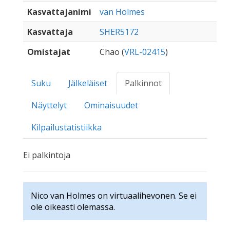
Kasvattajanimi
van Holmes
Kasvattaja
SHER5172
Omistajat
Chao (
VRL-02415
)
Suku
Jälkeläiset
Palkinnot
Näyttelyt
Ominaisuudet
Kilpailustatistiikka
Ei palkintoja
Nico van Holmes on virtuaalihevonen. Se ei
ole oikeasti olemassa.