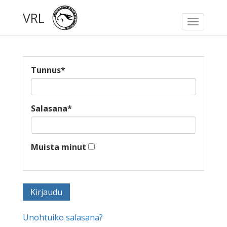
VRL
Toggle
navigati
Tunnus
*
Salasana
*
Muista minut
Unohtuiko salasana?