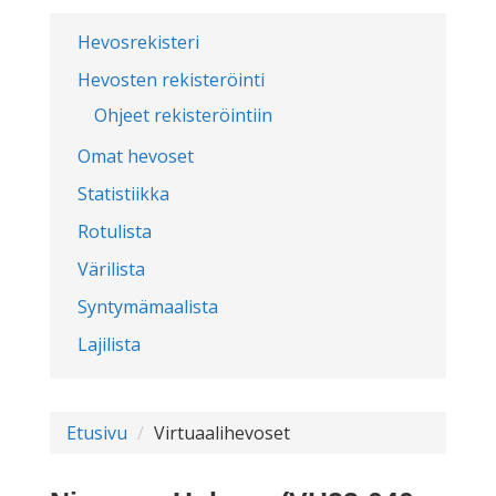
Hevosrekisteri
Hevosten rekisteröinti
Ohjeet rekisteröintiin
Omat hevoset
Statistiikka
Rotulista
Värilista
Syntymämaalista
Lajilista
Etusivu
Virtuaalihevoset