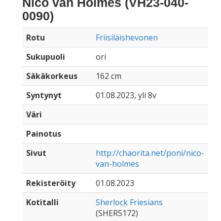
Nico van Holmes (VH23-040-
0090)
Rotu
Friisiläishevonen
Sukupuoli
ori
Säkäkorkeus
162 cm
Syntynyt
01.08.2023, yli 8v
Väri
Painotus
Sivut
http://chaorita.net/poni/nico-
van-holmes
Rekisteröity
01.08.2023
Kotitalli
Sherlock Friesians
(SHER5172)