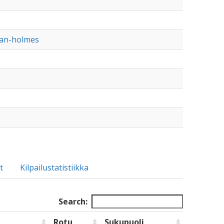
van-holmes
t
Kilpailustatistiikka
Search:
Rotu
Sukupuoli