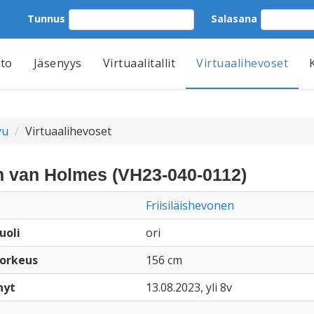
Tunnus
Salasana
tto
Jäsenyys
Virtuaalitallit
Virtuaalihevoset
vu
Virtuaalihevoset
n van Holmes (VH23-040-0112)
Friisiläishevonen
uoli
ori
orkeus
156 cm
nyt
13.08.2023, yli 8v