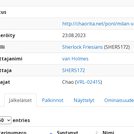
tus
http://chaorita.net/poni/milan-
eröity
23.08.2023
lli
Sherlock Friesians
(SHER5172)
ttajanimi
van Holmes
ttaja
SHER5172
ajat
Chao (
VRL-02415
)
Jälkeläiset
Palkinnot
Näyttelyt
Ominaisuude
entries
terinumero
Syntynyt
Nimi