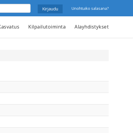
Unohtuiko salasana?
Kasvatus
Kilpailutoiminta
Alayhdistykset