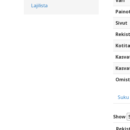
Väri
Lajilista
Paino
Sivut
Rekist
Kotita
Kasva
Kasva
Omist
Suku
Show
Rekis