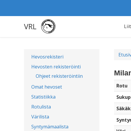
VRL
Lii
Etusi
Hevosrekisteri
Hevosten rekisteröinti
Mila
Ohjeet rekisteröintiin
Rotu
Omat hevoset
Statistiikka
Sukup
Rotulista
Säkäk
Värilista
Synty
Syntymämaalista