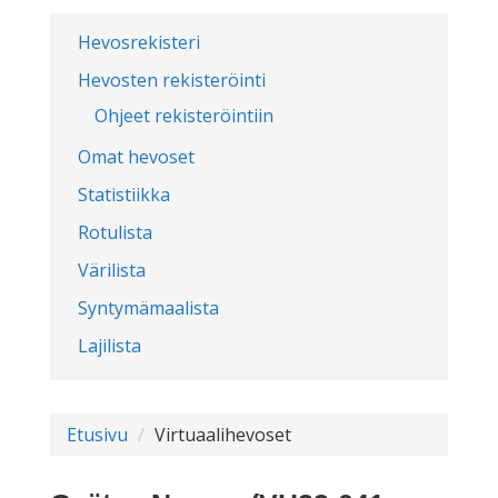
Hevosrekisteri
Hevosten rekisteröinti
Ohjeet rekisteröintiin
Omat hevoset
Statistiikka
Rotulista
Värilista
Syntymämaalista
Lajilista
Etusivu
Virtuaalihevoset