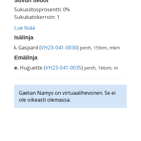
Suvun tiedot
Sukusiitosprosentti: 0%
Sukukatokerroin: 1
Lue lisää
Isälinja
i.
Gaspard (
VH23-041-0030
)
perch, 159cm, mkm
Emälinja
e.
Huguette (
VH23-041-0035
)
perch, 166cm, m
Gaëtan Namys on virtuaalihevonen. Se ei
ole oikeasti olemassa.