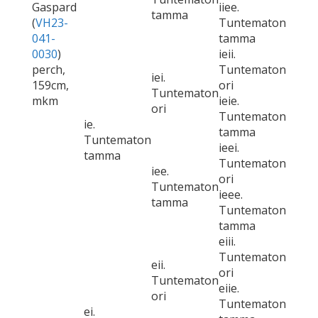
Gaspard
iiee.
tamma
(
VH23-
Tuntematon
041-
tamma
0030
)
ieii.
perch,
Tuntematon
iei.
159cm,
ori
Tuntematon
mkm
ieie.
ori
Tuntematon
ie.
tamma
Tuntematon
ieei.
tamma
Tuntematon
iee.
ori
Tuntematon
ieee.
tamma
Tuntematon
tamma
eiii.
Tuntematon
eii.
ori
Tuntematon
eiie.
ori
Tuntematon
ei.