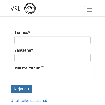
VRL
Toggle
navigati
Tunnus
*
Salasana
*
Muista minut
Unohtuiko salasana?