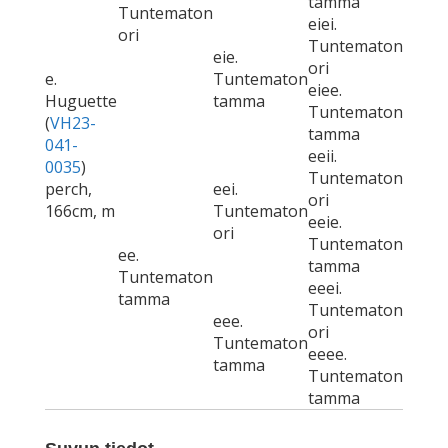
tamma
Tuntematon
eiei.
ori
Tuntematon
eie.
ori
e.
Tuntematon
eiee.
Huguette
tamma
Tuntematon
(
VH23-
tamma
041-
eeii.
0035
)
Tuntematon
perch,
eei.
ori
166cm, m
Tuntematon
eeie.
ori
Tuntematon
ee.
tamma
Tuntematon
eeei.
tamma
Tuntematon
eee.
ori
Tuntematon
eeee.
tamma
Tuntematon
tamma