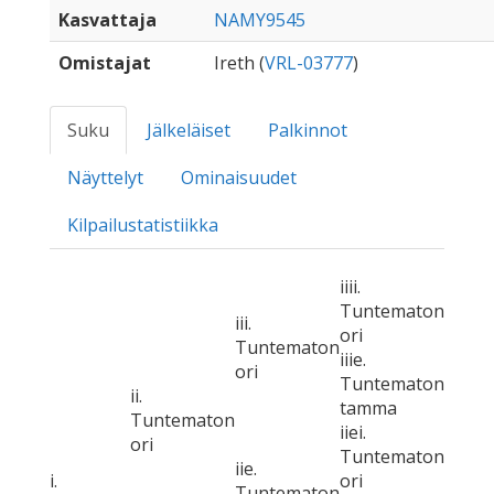
Kasvattaja
NAMY9545
Omistajat
Ireth (
VRL-03777
)
Suku
Jälkeläiset
Palkinnot
Näyttelyt
Ominaisuudet
Kilpailustatistiikka
iiii.
Tuntematon
iii.
ori
Tuntematon
iiie.
ori
Tuntematon
ii.
tamma
Tuntematon
iiei.
ori
Tuntematon
iie.
i.
ori
Tuntematon