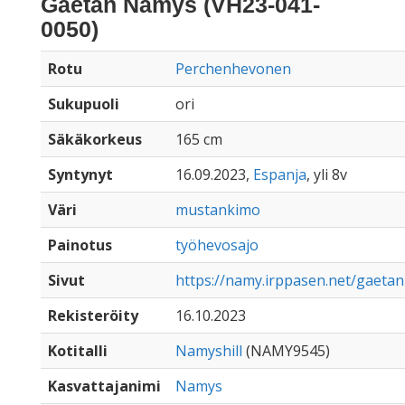
Gaëtan Namys (VH23-041-
0050)
Rotu
Perchenhevonen
Sukupuoli
ori
Säkäkorkeus
165 cm
Syntynyt
16.09.2023,
Espanja
, yli 8v
Väri
mustankimo
Painotus
työhevosajo
Sivut
https://namy.irppasen.net/gaeta
Rekisteröity
16.10.2023
Kotitalli
Namyshill
(NAMY9545)
Kasvattajanimi
Namys