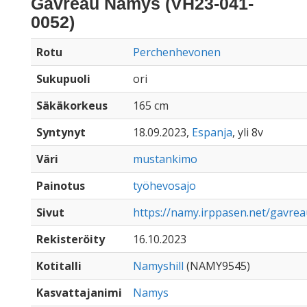
Gavreau Namys (VH23-041-
0052)
Rotu
Perchenhevonen
Sukupuoli
ori
Säkäkorkeus
165 cm
Syntynyt
18.09.2023,
Espanja
, yli 8v
Väri
mustankimo
Painotus
työhevosajo
Sivut
https://namy.irppasen.net/gavre
Rekisteröity
16.10.2023
Kotitalli
Namyshill
(NAMY9545)
Kasvattajanimi
Namys