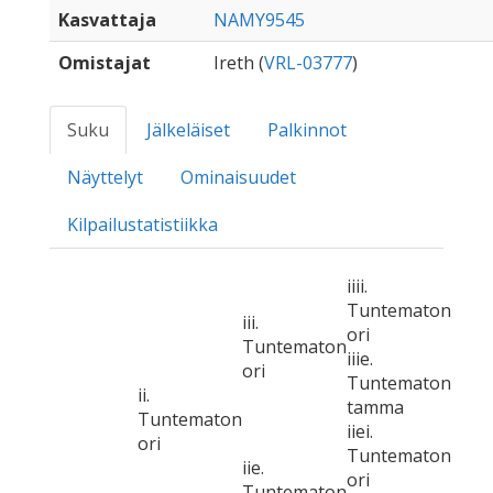
Kasvattaja
NAMY9545
Omistajat
Ireth (
VRL-03777
)
Suku
Jälkeläiset
Palkinnot
Näyttelyt
Ominaisuudet
Kilpailustatistiikka
iiii.
Tuntematon
iii.
ori
Tuntematon
iiie.
ori
Tuntematon
ii.
tamma
Tuntematon
iiei.
ori
Tuntematon
iie.
ori
Tuntematon