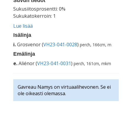
Suvun tiedot
Sukusiitosprosentti: 0%
Sukukatokerroin: 1
Lue lisää
Isälinja
i.
Grosvenor (
VH23-041-0028
)
perch, 166cm, m
Emälinja
e.
Aliénor (
VH23-041-0031
)
perch, 161cm, mkm
Gavreau Namys on virtuaalihevonen. Se ei
ole oikeasti olemassa.