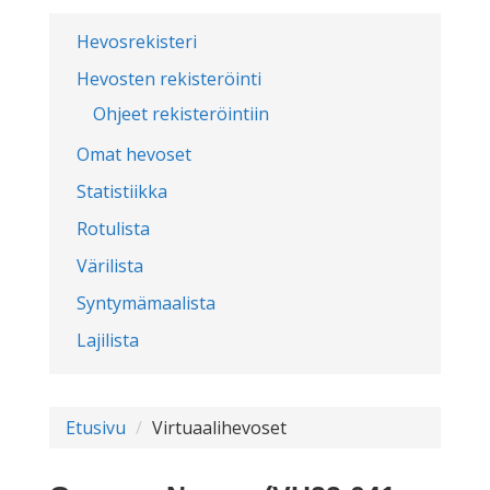
Hevosrekisteri
Hevosten rekisteröinti
Ohjeet rekisteröintiin
Omat hevoset
Statistiikka
Rotulista
Värilista
Syntymämaalista
Lajilista
Etusivu
Virtuaalihevoset