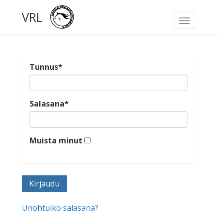
VRL
Toggle
navigati
Tunnus
*
Salasana
*
Muista minut
Unohtuiko salasana?