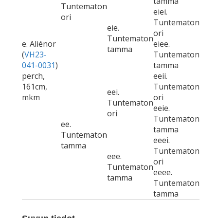
tamma
Tuntematon
eiei.
ori
Tuntematon
eie.
ori
Tuntematon
e. Aliénor
eiee.
tamma
(
VH23-
Tuntematon
041-0031
)
tamma
perch,
eeii.
161cm,
Tuntematon
eei.
mkm
ori
Tuntematon
eeie.
ori
Tuntematon
ee.
tamma
Tuntematon
eeei.
tamma
Tuntematon
eee.
ori
Tuntematon
eeee.
tamma
Tuntematon
tamma