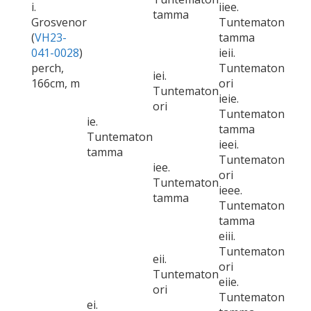
i.
iiee.
tamma
Grosvenor
Tuntematon
(
VH23-
tamma
041-0028
)
ieii.
perch,
Tuntematon
iei.
166cm, m
ori
Tuntematon
ieie.
ori
Tuntematon
ie.
tamma
Tuntematon
ieei.
tamma
Tuntematon
iee.
ori
Tuntematon
ieee.
tamma
Tuntematon
tamma
eiii.
Tuntematon
eii.
ori
Tuntematon
eiie.
ori
Tuntematon
ei.