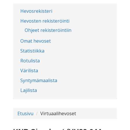
Hevosrekisteri
Hevosten rekisteröinti
Ohjeet rekisteröintiin
Omat hevoset
Statistiikka
Rotulista
Värilista
Syntymämaalista
Lajilista
Etusivu
Virtuaalihevoset