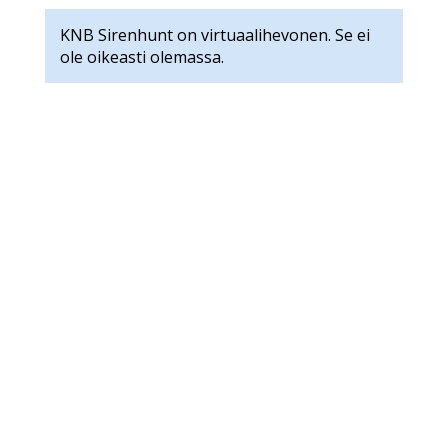
KNB Sirenhunt on virtuaalihevonen. Se ei
ole oikeasti olemassa.