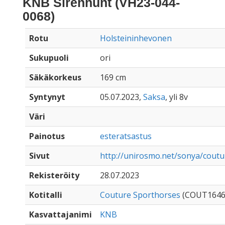
KNB Sirenhunt (VH23-044-
0068)
Rotu
Holsteininhevonen
Sukupuoli
ori
Säkäkorkeus
169 cm
Syntynyt
05.07.2023,
Saksa
, yli 8v
Väri
Painotus
esteratsastus
Sivut
http://unirosmo.net/sonya/cout
Rekisteröity
28.07.2023
Kotitalli
Couture Sporthorses
(COUT1646
Kasvattajanimi
KNB