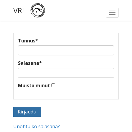
VRL
Toggle
navigati
Tunnus
*
Salasana
*
Muista minut
Unohtuiko salasana?