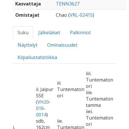
Kasvattaja
TENN3627
Omistajat
Chao (
VRL-02415
)
Suku
Jälkeläiset
Palkinnot
Näyttelyt
Ominaisuudet
Kilpailustatistiikka
iiii.
Tuntematon
iii.
ori
ii. Jaipur
Tuntematon
iiie.
SSE
ori
Tuntematon
(
VH20-
tamma
016-
iiei.
0014
)
Tuntematon
sdb,
iie.
ori
i.
162cm
Tuntematon