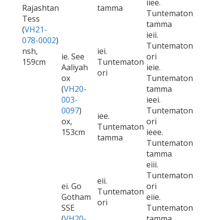
iiee.
Rajashtan
tamma
Tuntematon
Tess
tamma
(
VH21-
ieii.
078-0002
)
Tuntematon
nsh,
iei.
ie. See
ori
159cm
Tuntematon
Aaliyah
ieie.
ori
ox
Tuntematon
(
VH20-
tamma
003-
ieei.
0097
)
Tuntematon
iee.
ox,
ori
Tuntematon
153cm
ieee.
tamma
Tuntematon
tamma
eiii.
Tuntematon
eii.
ei. Go
ori
Tuntematon
Gotham
eiie.
ori
SSE
Tuntematon
(
VH20-
tamma