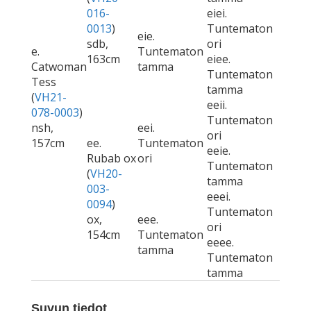
016-
eiei.
0013
)
Tuntematon
eie.
sdb,
ori
e.
Tuntematon
163cm
eiee.
Catwoman
tamma
Tuntematon
Tess
tamma
(
VH21-
eeii.
078-0003
)
Tuntematon
nsh,
eei.
ori
157cm
ee.
Tuntematon
eeie.
Rubab ox
ori
Tuntematon
(
VH20-
tamma
003-
eeei.
0094
)
Tuntematon
ox,
eee.
ori
154cm
Tuntematon
eeee.
tamma
Tuntematon
tamma
Suvun tiedot