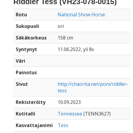
Riddler Tess (VH23-078-0015)
Rotu
National Show Horse
Sukupuoli
ori
Säkäkorkeus
158 cm
Syntynyt
11.06.2022, yli 8v
Väri
Painotus
Sivut
http://chaorita.net/poni/riddler-
tess
Rekisteröity
10.09.2023
Kotitalli
Tennessee
(TENN3627)
Kasvattajanimi
Tess