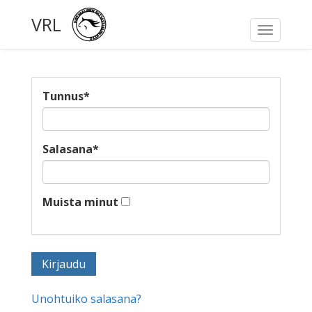
VRL
Toggle
navigati
Tunnus
*
Salasana
*
Muista minut
Unohtuiko salasana?