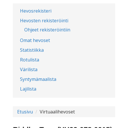
Hevosrekisteri
Hevosten rekisteröinti
Ohjeet rekisteröintiin
Omat hevoset
Statistiikka
Rotulista
Värilista
Syntymämaalista
Lajilista
Etusivu
Virtuaalihevoset