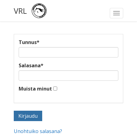
VRL
Toggle
navigati
Tunnus
*
Salasana
*
Muista minut
Unohtuiko salasana?