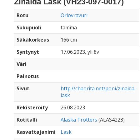
Zinaida Lask (VH23-097-0017)
Rotu
Orlovravuri
Sukupuoli
tamma
Säkäkorkeus
166 cm
Syntynyt
17.06.2023, yli 8v
Väri
Painotus
Sivut
http://chaorita.net/poni/zinaida-
lask
Rekisteröity
26.08.2023
Kotitalli
Alaska Trotters
(ALAS4223)
Kasvattajanimi
Lask