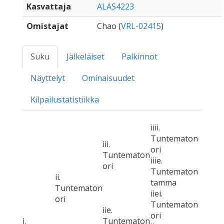
Kasvattaja
ALAS4223
Omistajat
Chao (
VRL-02415
)
Suku
Jälkeläiset
Palkinnot
Näyttelyt
Ominaisuudet
Kilpailustatistiikka
iiii.
Tuntematon
iii.
ori
Tuntematon
iiie.
ori
Tuntematon
ii.
tamma
Tuntematon
iiei.
ori
Tuntematon
iie.
ori
i.
Tuntematon