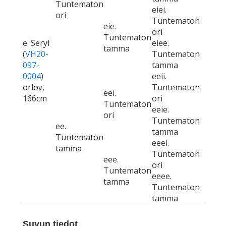
Tuntematon
eiei.
ori
Tuntematon
eie.
ori
Tuntematon
e. Seryi
eiee.
tamma
(
VH20-
Tuntematon
097-
tamma
0004
)
eeii.
orlov,
Tuntematon
eei.
166cm
ori
Tuntematon
eeie.
ori
Tuntematon
ee.
tamma
Tuntematon
eeei.
tamma
Tuntematon
eee.
ori
Tuntematon
eeee.
tamma
Tuntematon
tamma
Suvun tiedot