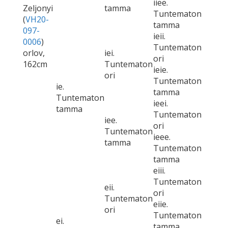
iiee.
Zeljonyi
tamma
Tuntematon
(
VH20-
tamma
097-
ieii.
0006
)
Tuntematon
orlov,
iei.
ori
162cm
Tuntematon
ieie.
ori
Tuntematon
ie.
tamma
Tuntematon
ieei.
tamma
Tuntematon
iee.
ori
Tuntematon
ieee.
tamma
Tuntematon
tamma
eiii.
Tuntematon
eii.
ori
Tuntematon
eiie.
ori
Tuntematon
ei.
tamma