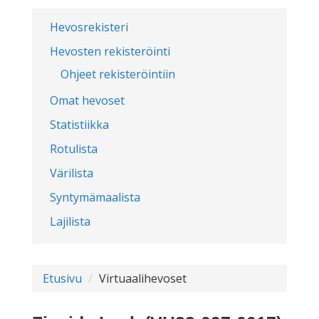
Hevosrekisteri
Hevosten rekisteröinti
Ohjeet rekisteröintiin
Omat hevoset
Statistiikka
Rotulista
Värilista
Syntymämaalista
Lajilista
Etusivu
Virtuaalihevoset