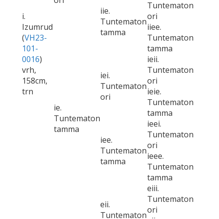
ori
Tuntematon
iie.
i.
ori
Tuntematon
Izumrud
iiee.
tamma
(
VH23-
Tuntematon
101-
tamma
0016
)
ieii.
vrh,
Tuntematon
iei.
158cm,
ori
Tuntematon
trn
ieie.
ori
Tuntematon
ie.
tamma
Tuntematon
ieei.
tamma
Tuntematon
iee.
ori
Tuntematon
ieee.
tamma
Tuntematon
tamma
eiii.
Tuntematon
eii.
ori
Tuntematon