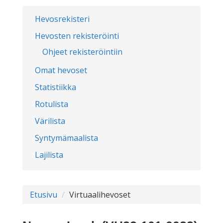
Hevosrekisteri
Hevosten rekisteröinti
Ohjeet rekisteröintiin
Omat hevoset
Statistiikka
Rotulista
Värilista
Syntymämaalista
Lajilista
Etusivu
Virtuaalihevoset