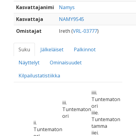
Kasvattajanimi
Namys
Kasvattaja
NAMY9545
Omistajat
Ireth (
VRL-03777
)
Suku
Jälkeläiset
Palkinnot
Näyttelyt
Ominaisuudet
Kilpailustatistiikka
iiii.
Tuntematon
iii.
ori
Tuntematon
iiie.
ori
Tuntematon
ii.
tamma
Tuntematon
iiei.