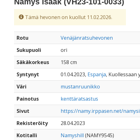
Namys Isaak (VH23-101-0033)
Tämä hevonen on kuollut 11.02.2026.
Rotu
Venäjänratsuhevonen
Sukupuoli
ori
Säkäkorkeus
158 cm
Syntynyt
01.04.2023,
Espanja
, Kuollessaan y
Väri
mustanruunikko
Painotus
kenttäratsastus
Sivut
https://namy.irppasen.net/namys
Rekisteröity
28.04.2023
Kotitalli
Namyshill
(NAMY9545)