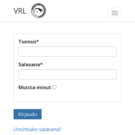
VRL
Toggle
navigati
Tunnus
*
Salasana
*
Muista minut
Unohtuiko salasana?