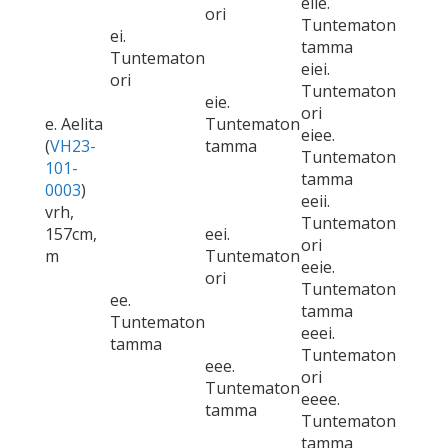
eiie.
ori
Tuntematon
ei.
tamma
Tuntematon
eiei.
ori
Tuntematon
eie.
ori
e. Aelita
Tuntematon
eiee.
(
VH23-
tamma
Tuntematon
101-
tamma
0003
)
eeii.
vrh,
Tuntematon
157cm,
eei.
ori
m
Tuntematon
eeie.
ori
Tuntematon
ee.
tamma
Tuntematon
eeei.
tamma
Tuntematon
eee.
ori
Tuntematon
eeee.
tamma
Tuntematon
tamma