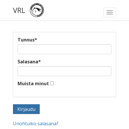
VRL
Toggle
navigati
Tunnus
*
Salasana
*
Muista minut
Unohtuiko salasana?