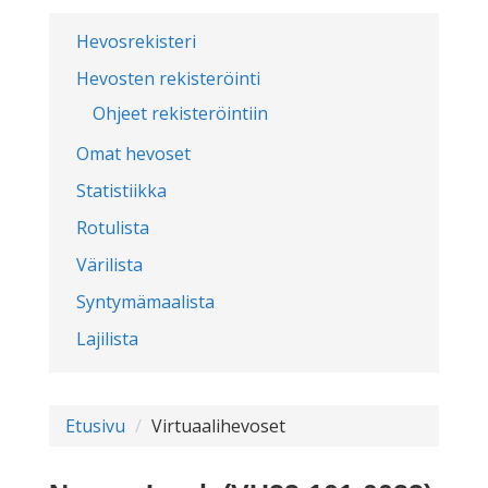
Hevosrekisteri
Hevosten rekisteröinti
Ohjeet rekisteröintiin
Omat hevoset
Statistiikka
Rotulista
Värilista
Syntymämaalista
Lajilista
Etusivu
Virtuaalihevoset