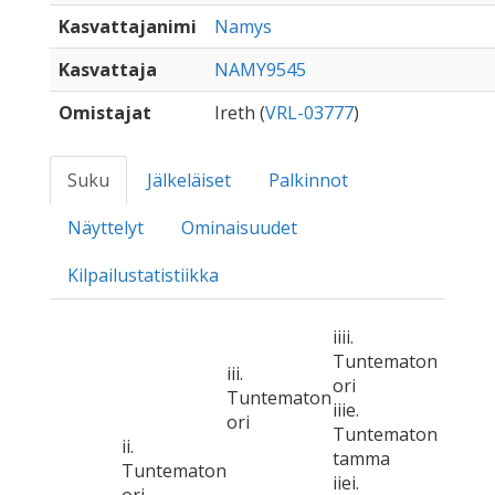
Kasvattajanimi
Namys
Kasvattaja
NAMY9545
Omistajat
Ireth (
VRL-03777
)
Suku
Jälkeläiset
Palkinnot
Näyttelyt
Ominaisuudet
Kilpailustatistiikka
iiii.
Tuntematon
iii.
ori
Tuntematon
iiie.
ori
Tuntematon
ii.
tamma
Tuntematon
iiei.