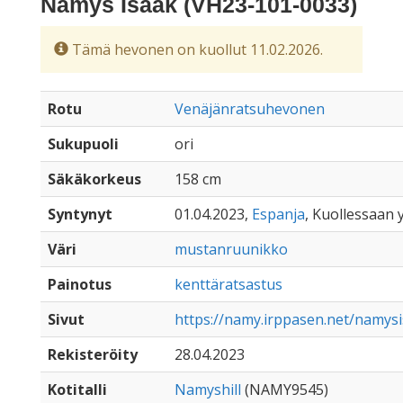
Namys Isaak (VH23-101-0033)
Tämä hevonen on kuollut 11.02.2026.
Rotu
Venäjänratsuhevonen
Sukupuoli
ori
Säkäkorkeus
158 cm
Syntynyt
01.04.2023,
Espanja
, Kuollessaan y
Väri
mustanruunikko
Painotus
kenttäratsastus
Sivut
https://namy.irppasen.net/namys
Rekisteröity
28.04.2023
Kotitalli
Namyshill
(NAMY9545)