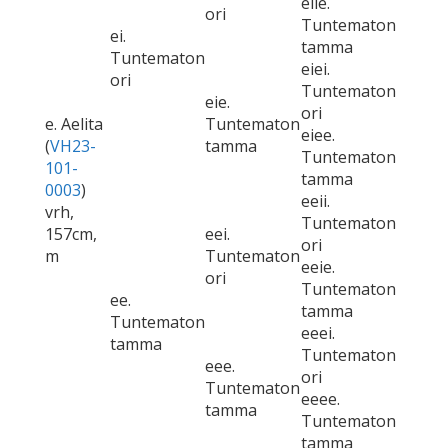
eiie.
ori
Tuntematon
ei.
tamma
Tuntematon
eiei.
ori
Tuntematon
eie.
ori
e. Aelita
Tuntematon
eiee.
(
VH23-
tamma
Tuntematon
101-
tamma
0003
)
eeii.
vrh,
Tuntematon
157cm,
eei.
ori
m
Tuntematon
eeie.
ori
Tuntematon
ee.
tamma
Tuntematon
eeei.
tamma
Tuntematon
eee.
ori
Tuntematon
eeee.
tamma
Tuntematon
tamma