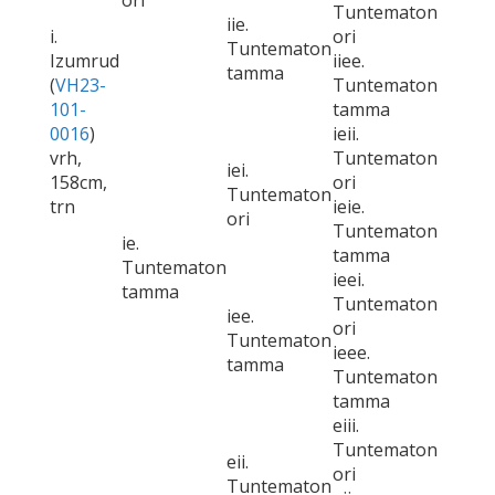
ori
Tuntematon
iie.
i.
ori
Tuntematon
Izumrud
iiee.
tamma
(
VH23-
Tuntematon
101-
tamma
0016
)
ieii.
vrh,
Tuntematon
iei.
158cm,
ori
Tuntematon
trn
ieie.
ori
Tuntematon
ie.
tamma
Tuntematon
ieei.
tamma
Tuntematon
iee.
ori
Tuntematon
ieee.
tamma
Tuntematon
tamma
eiii.
Tuntematon
eii.
ori
Tuntematon