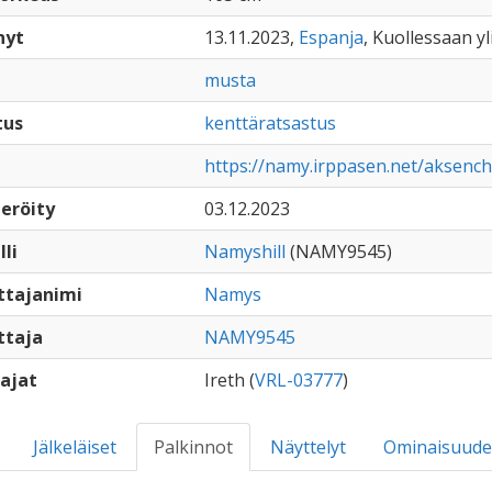
nyt
13.11.2023,
Espanja
, Kuollessaan yl
musta
tus
kenttäratsastus
https://namy.irppasen.net/aksen
eröity
03.12.2023
lli
Namyshill
(NAMY9545)
ttajanimi
Namys
ttaja
NAMY9545
ajat
Ireth (
VRL-03777
)
Jälkeläiset
Palkinnot
Näyttelyt
Ominaisuude