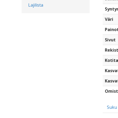
Lajilista
Synty
Väri
Paino
Sivut
Rekist
Kotita
Kasva
Kasva
Omist
Suku