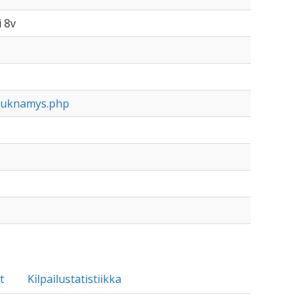
i 8v
chuknamys.php
t
Kilpailustatistiikka