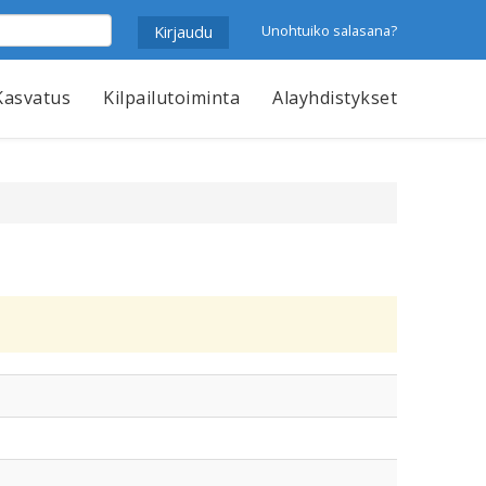
Unohtuiko salasana?
Kasvatus
Kilpailutoiminta
Alayhdistykset