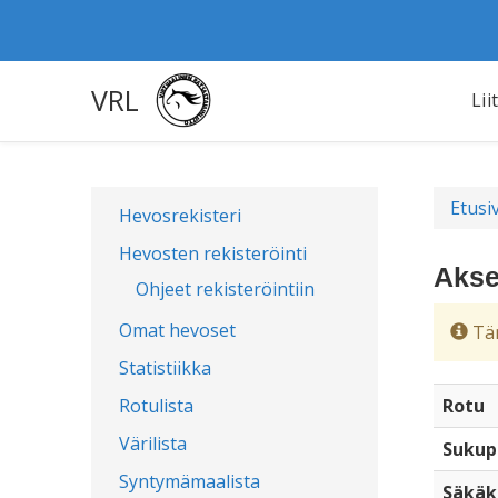
VRL
Lii
Etusi
Hevosrekisteri
Hevosten rekisteröinti
Akse
Ohjeet rekisteröintiin
Omat hevoset
Täm
Statistiikka
Rotulista
Rotu
Värilista
Sukup
Syntymämaalista
Säkäk