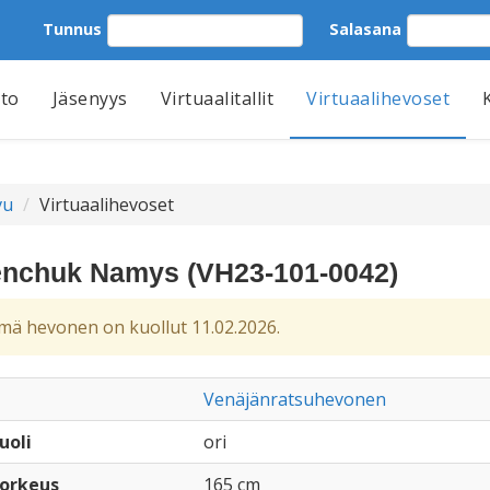
Tunnus
Salasana
tto
Jäsenyys
Virtuaalitallit
Virtuaalihevoset
vu
Virtuaalihevoset
nchuk Namys (VH23-101-0042)
ä hevonen on kuollut 11.02.2026.
Venäjänratsuhevonen
uoli
ori
orkeus
165 cm