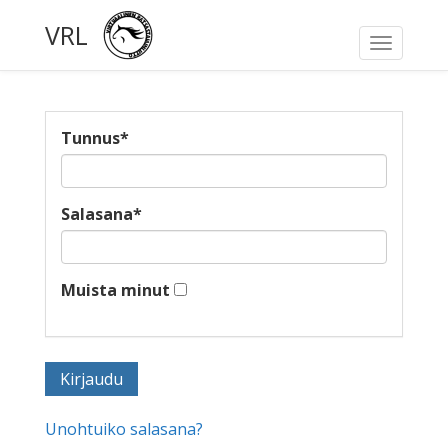
VRL
Toggle
navigati
Tunnus
*
Salasana
*
Muista minut
Unohtuiko salasana?