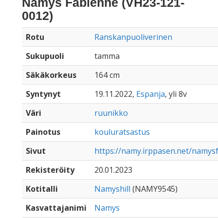
Namys Fabienne (VH23-121-
0012)
Rotu
Ranskanpuoliverinen
Sukupuoli
tamma
Säkäkorkeus
164 cm
Syntynyt
19.11.2022,
Espanja
, yli 8v
Väri
ruunikko
Painotus
kouluratsastus
Sivut
https://namy.irppasen.net/namys
Rekisteröity
20.01.2023
Kotitalli
Namyshill
(NAMY9545)
Kasvattajanimi
Namys