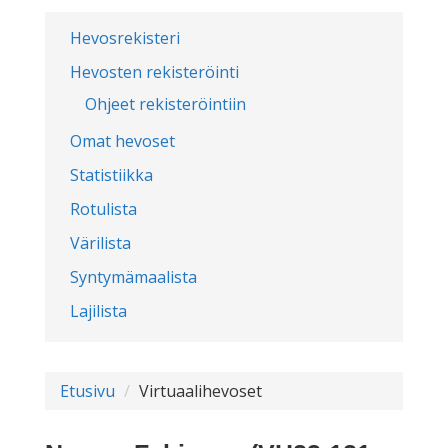
Hevosrekisteri
Hevosten rekisteröinti
Ohjeet rekisteröintiin
Omat hevoset
Statistiikka
Rotulista
Värilista
Syntymämaalista
Lajilista
Etusivu
Virtuaalihevoset