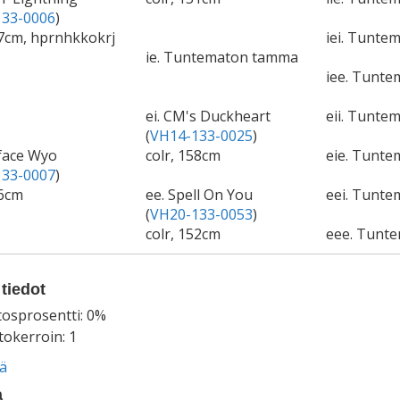
33-0006
)
57cm, hprnhkkokrj
iei. Tuntem
ie. Tuntematon tamma
iee. Tunt
ei. CM's Duckheart
eii. Tuntem
(
VH14-133-0025
)
face Wyo
colr, 158cm
eie. Tunt
33-0007
)
56cm
ee. Spell On You
eei. Tunte
(
VH20-133-0053
)
colr, 152cm
eee. Tunt
tiedot
tosprosentti: 0%
okerroin: 1
ää
a