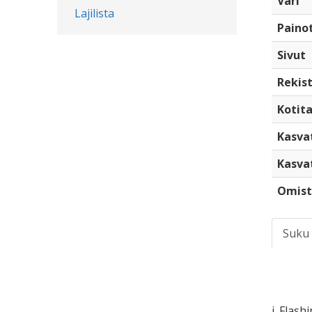
Väri
Lajilista
Paino
Sivut
Rekist
Kotita
Kasva
Kasva
Omist
Suku
i. Flash