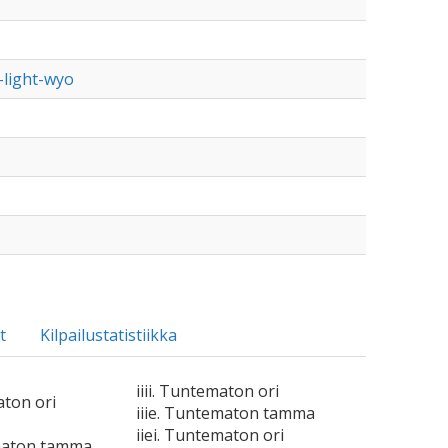
-light-wyo
t
Kilpailustatistiikka
iiii. Tuntematon ori
aton ori
iiie. Tuntematon tamma
iiei. Tuntematon ori
maton tamma