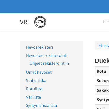
VRL
Lii
Etusi
Hevosrekisteri
Hevosten rekisteröinti
Duck
Ohjeet rekisteröintiin
Rotu
Omat hevoset
Statistiikka
Sukup
Rotulista
Säkäk
Värilista
Synty
Syntymämaalista