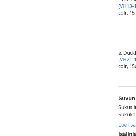
(
VH13-1
colr, 1
e. Duck
(
VH21-1
colr, 1
Suvun 
Sukusii
Sukukat
Lue lis
Isälinj