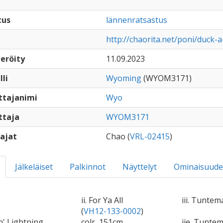
tus
lännenratsastus
http://chaorita.net/poni/duck-a
eröity
11.09.2023
lli
Wyoming
(WYOM3171)
ttajanimi
Wyo
ttaja
WYOM3171
ajat
Chao (
VRL-02415
)
Jälkeläiset
Palkinnot
Näyttelyt
Ominaisuude
ii. For Ya All
iii. Tuntem
(
VH12-133-0002
)
in' Lightning
colr, 151cm
iie. Tunte