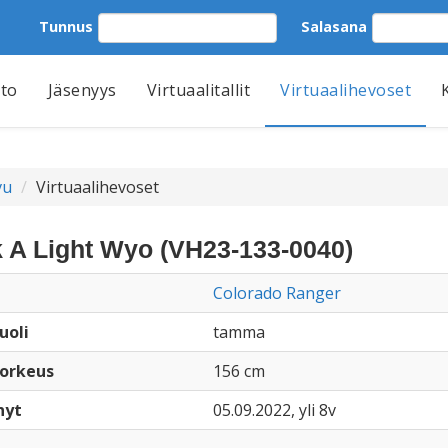
Tunnus
Salasana
tto
Jäsenyys
Virtuaalitallit
Virtuaalihevoset
vu
Virtuaalihevoset
 A Light Wyo (VH23-133-0040)
Colorado Ranger
uoli
tamma
orkeus
156 cm
nyt
05.09.2022, yli 8v