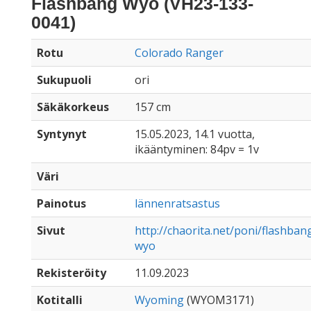
Flashbang Wyo (VH23-133-
0041)
Rotu
Colorado Ranger
Sukupuoli
ori
Säkäkorkeus
157 cm
Syntynyt
15.05.2023, 14.1 vuotta,
ikääntyminen: 84pv = 1v
Väri
Painotus
lännenratsastus
Sivut
http://chaorita.net/poni/flashban
wyo
Rekisteröity
11.09.2023
Kotitalli
Wyoming
(WYOM3171)