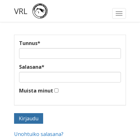
VRL
Toggle
navigati
Tunnus
*
Salasana
*
Muista minut
Unohtuiko salasana?