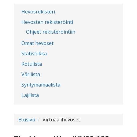
Hevosrekisteri
Hevosten rekisteröinti
Ohjeet rekisteröintiin
Omat hevoset
Statistiikka
Rotulista
Värilista
Syntymämaalista
Lajilista
Etusivu
Virtuaalihevoset